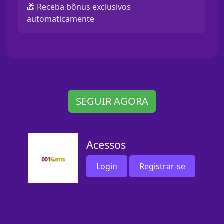
🎁 Receba bônus exclusivos
automaticamente
SEGUIR AGORA
Acessos
Login
Registrar-se