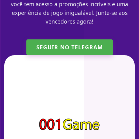
você tem acesso a promoções incríveis e uma
experiência de jogo inigualável. Junte-se aos
vencedores agora!
SEGUIR NO TELEGRAM