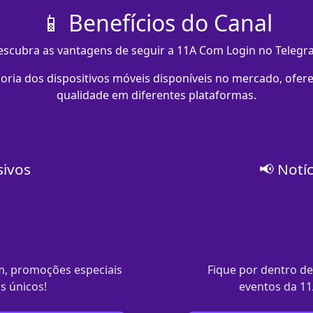
📱 Benefícios do Canal
scubra as vantagens de seguir a 11A Com Login no Teleg
ioria dos dispositivos móveis disponíveis no mercado, ofer
qualidade em diferentes plataformas.
sivos
📢 Notí
m, promoções especiais
Fique por dentro d
s únicos!
eventos da 11