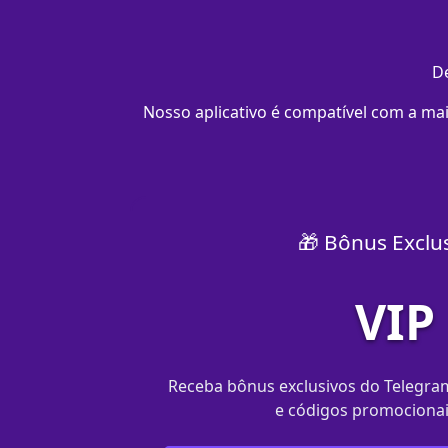
De
Nosso aplicativo é compatível com a ma
🎁 Bônus Exclu
VIP
Receba bônus exclusivos do Telegra
e códigos promocionai