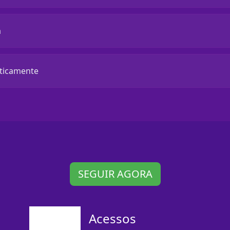
a
aticamente
SEGUIR AGORA
Acessos