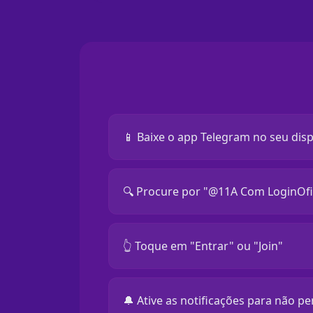
📱 Baixe o app Telegram no seu disp
🔍 Procure por "@11A Com LoginOfic
👆 Toque em "Entrar" ou "Join"
🔔 Ative as notificações para não p