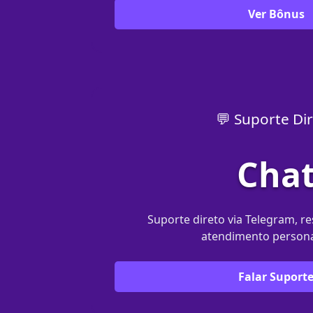
Ver Bônus
💬 Suporte Di
Cha
Suporte direto via Telegram, r
atendimento persona
Falar Suport