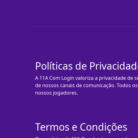
Políticas de Privacida
A 11A Com Login valoriza a privacidade de 
de nossos canais de comunicação. Todos os 
nossos jogadores.
Termos e Condições