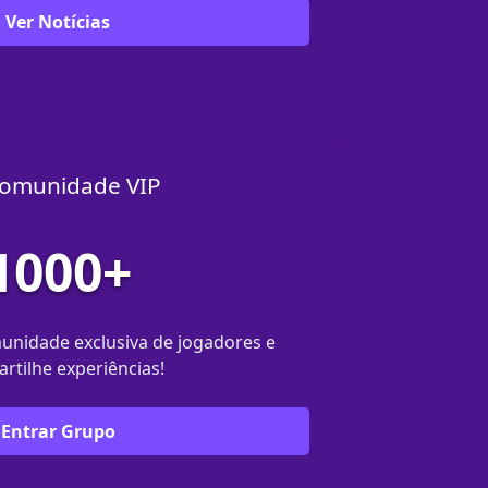
Ver Notícias
Comunidade VIP
1000+
unidade exclusiva de jogadores e
rtilhe experiências!
Entrar Grupo