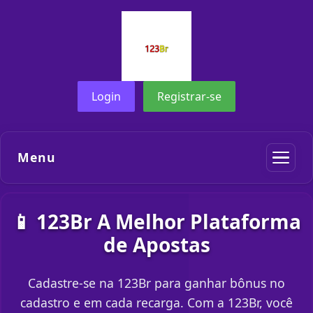
Login
Registrar-se
Menu
📱 123Br A Melhor Plataforma
de Apostas
Cadastre-se na 123Br para ganhar bônus no
cadastro e em cada recarga. Com a 123Br, você