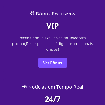
🎁 Bônus Exclusivos
VIP
Receba bônus exclusivos do Telegram,
promoções especiais e códigos promocionais
únicos!
Ver Bônus
📢 Notícias em Tempo Real
24/7