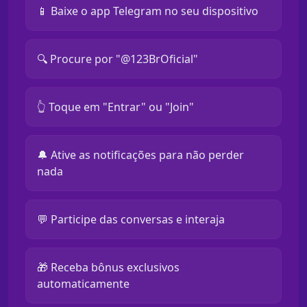
📱 Baixe o app Telegram no seu dispositivo
🔍 Procure por "@123BrOficial"
👆 Toque em "Entrar" ou "Join"
🔔 Ative as notificações para não perder
nada
💬 Participe das conversas e interaja
🎁 Receba bônus exclusivos
automaticamente