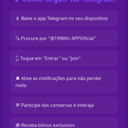
📱 Baixe o app Telegram no seu dispositivo
🔍 Procure por "@199Win APPOficial"
👆 Toque em "Entrar" ou "Join"
🔔 Ative as notificações para não perder
nada
💬 Participe das conversas e interaja
🎁 Receba bônus exclusivos