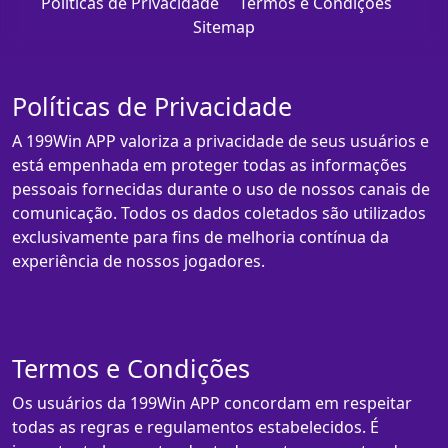
Políticas de Privacidade
Termos e Condições
Sitemap
Políticas de Privacidade
A 199Win APP valoriza a privacidade de seus usuários e
está empenhada em proteger todas as informações
pessoais fornecidas durante o uso de nossos canais de
comunicação. Todos os dados coletados são utilizados
exclusivamente para fins de melhoria contínua da
experiência de nossos jogadores.
Termos e Condições
Os usuários da 199Win APP concordam em respeitar
todas as regras e regulamentos estabelecidos. É