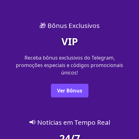
🎁 Bônus Exclusivos
VIP
Receba bônus exclusivos do Telegram,
promoções especiais e códigos promocionais
únicos!
Ver Bônus
📢 Notícias em Tempo Real
24/7