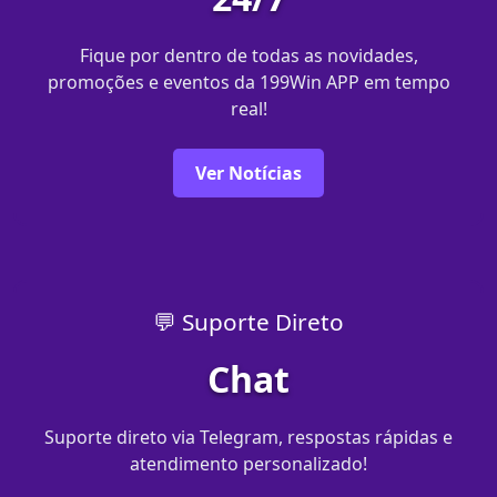
Fique por dentro de todas as novidades,
promoções e eventos da 199Win APP em tempo
real!
Ver Notícias
💬 Suporte Direto
Chat
Suporte direto via Telegram, respostas rápidas e
atendimento personalizado!