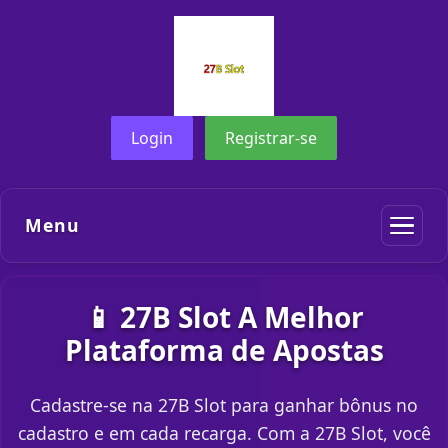
Login
Registrar-se
Menu
📱 27B Slot A Melhor
Plataforma de Apostas
Cadastre-se na 27B Slot para ganhar bônus no
cadastro e em cada recarga. Com a 27B Slot, você