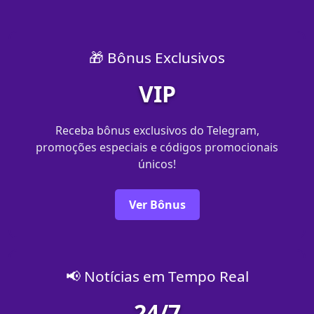
🎁 Bônus Exclusivos
VIP
Receba bônus exclusivos do Telegram,
promoções especiais e códigos promocionais
únicos!
Ver Bônus
📢 Notícias em Tempo Real
24/7