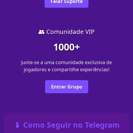
Falar Suporte
👥 Comunidade VIP
1000+
Junte-se a uma comunidade exclusiva de
jogadores e compartilhe experiências!
Entrar Grupo
📱 Como Seguir no Telegram