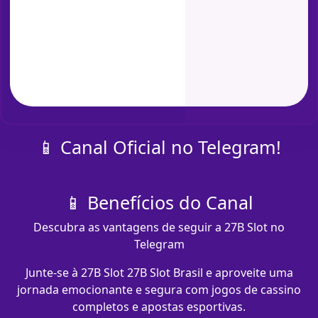
📱 Canal Oficial no Telegram!
📱 Benefícios do Canal
Descubra as vantagens de seguir a 27B Slot no
Telegram
Junte-se à 27B Slot 27B Slot Brasil e aproveite uma
jornada emocionante e segura com jogos de cassino
completos e apostas esportivas.