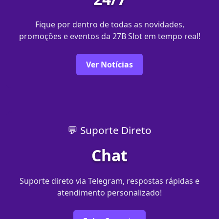
Fique por dentro de todas as novidades,
promoções e eventos da 27B Slot em tempo real!
Ver Notícias
💬 Suporte Direto
Chat
Suporte direto via Telegram, respostas rápidas e
atendimento personalizado!