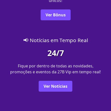
únicos!
Ver Bônus
📢 Notícias em Tempo Real
24/7
Fique por dentro de todas as novidades,
promoções e eventos da 27B Vip em tempo real!
Ver Notícias