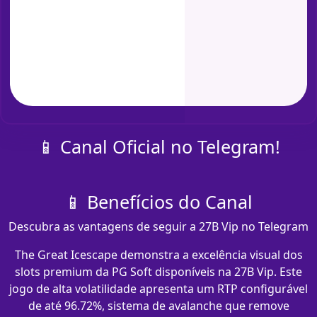
📱 Canal Oficial no Telegram!
📱 Benefícios do Canal
Descubra as vantagens de seguir a 27B Vip no Telegram
The Great Icescape demonstra a excelência visual dos
slots premium da PG Soft disponíveis na 27B Vip. Este
jogo de alta volatilidade apresenta um RTP configurável
de até 96.72%, sistema de avalanche que remove