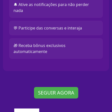
🔔 Ative as notificações para não perder
nada
💬 Participe das conversas e interaja
🎁 Receba bônus exclusivos
automaticamente
SEGUIR AGORA