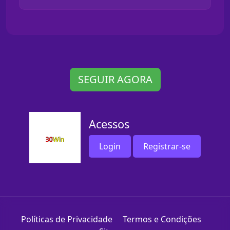
SEGUIR AGORA
Acessos
Login
Registrar-se
Políticas de Privacidade
Termos e Condições