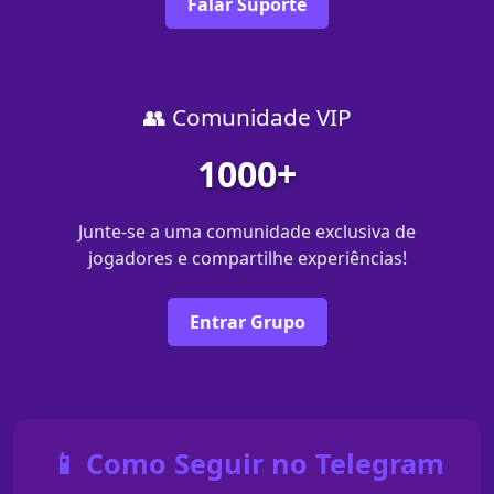
Falar Suporte
👥 Comunidade VIP
1000+
Junte-se a uma comunidade exclusiva de
jogadores e compartilhe experiências!
Entrar Grupo
📱 Como Seguir no Telegram