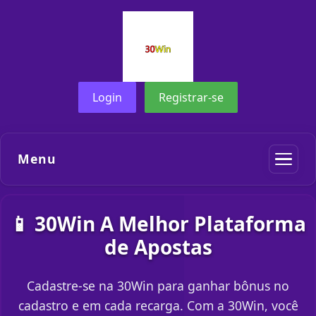
Login
Registrar-se
Menu
📱 30Win A Melhor Plataforma
de Apostas
Cadastre-se na 30Win para ganhar bônus no
cadastro e em cada recarga. Com a 30Win, você