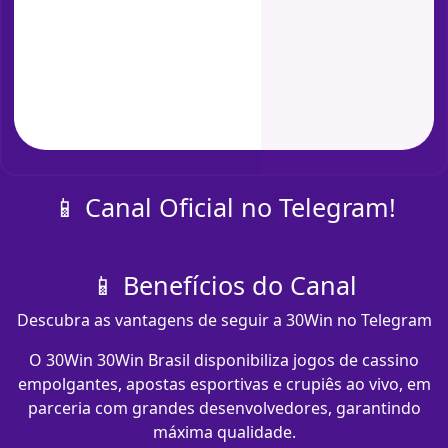
📱 Canal Oficial no Telegram!
📱 Benefícios do Canal
Descubra as vantagens de seguir a 30Win no Telegram
O 30Win 30Win Brasil disponibiliza jogos de cassino
empolgantes, apostas esportivas e crupiês ao vivo, em
parceria com grandes desenvolvedores, garantindo
máxima qualidade.