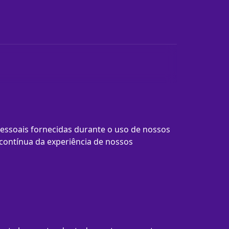
pessoais fornecidas durante o uso de nossos
 contínua da experiência de nossos