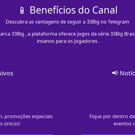
📱 Benefícios do Canal
Descubra as vantagens de seguir a 33Big no Telegram
rca 33Big , a plataforma oferece jogos da série 33Big Brasi
insanos para os jogadores.
sivos
📢 Notí
m, promoções especiais
Fique por dentro d
s únicos!
eventos 