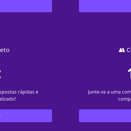
reto
👥 
t
espostas rápidas e
Junte-se a uma com
lizado!
compa
e