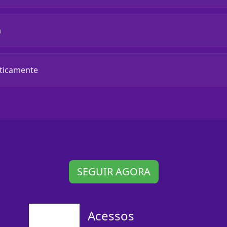
a
aticamente
SEGUIR AGORA
Acessos