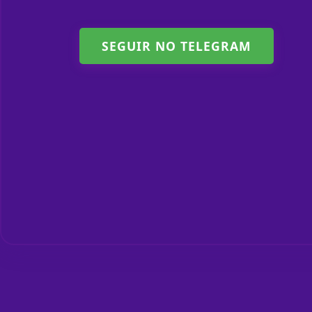
SEGUIR NO TELEGRAM