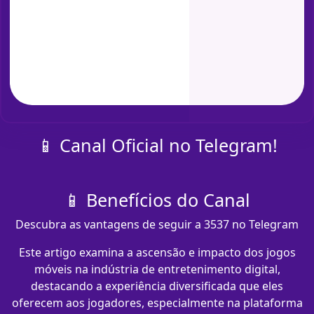
📱 Canal Oficial no Telegram!
📱 Benefícios do Canal
Descubra as vantagens de seguir a 3537 no Telegram
Este artigo examina a ascensão e impacto dos jogos
móveis na indústria de entretenimento digital,
destacando a experiência diversificada que eles
oferecem aos jogadores, especialmente na plataforma