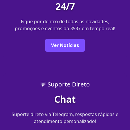
24/7
Fique por dentro de todas as novidades,
promoções e eventos da 3537 em tempo real!
Ver Notícias
💬 Suporte Direto
Chat
Suporte direto via Telegram, respostas rápidas e
atendimento personalizado!