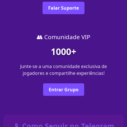
Falar Suporte
👥 Comunidade VIP
1000+
Junte-se a uma comunidade exclusiva de
jogadores e compartilhe experiências!
Entrar Grupo
📱 Como Seguir no Telegram