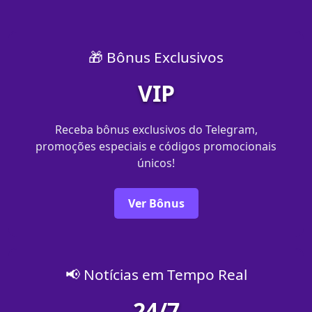
🎁 Bônus Exclusivos
VIP
Receba bônus exclusivos do Telegram,
promoções especiais e códigos promocionais
únicos!
Ver Bônus
📢 Notícias em Tempo Real
24/7