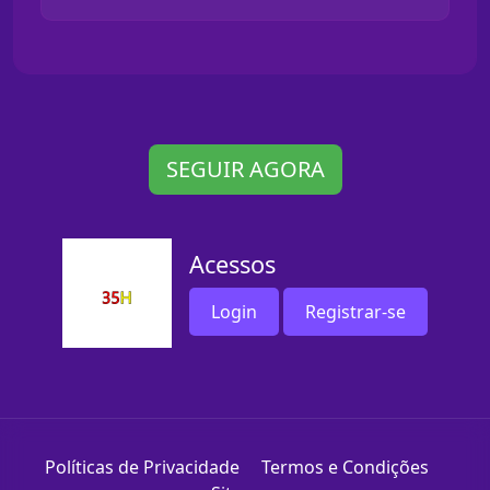
SEGUIR AGORA
Acessos
Login
Registrar-se
Políticas de Privacidade
Termos e Condições