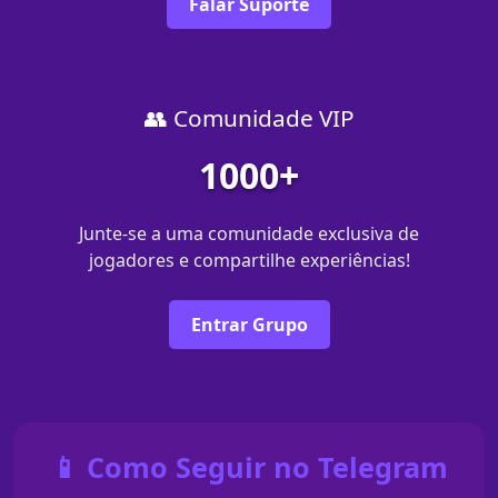
Falar Suporte
👥 Comunidade VIP
1000+
Junte-se a uma comunidade exclusiva de
jogadores e compartilhe experiências!
Entrar Grupo
📱 Como Seguir no Telegram