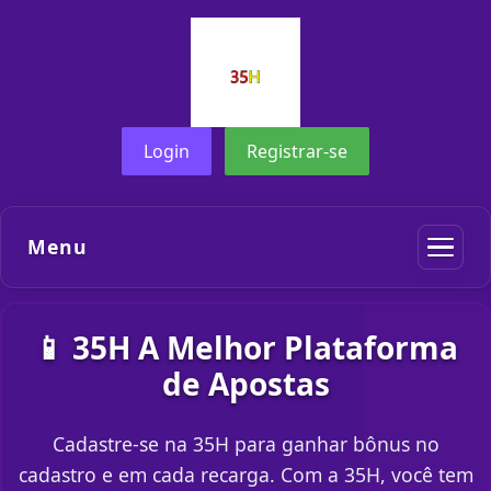
Login
Registrar-se
Menu
📱 35H A Melhor Plataforma
de Apostas
Cadastre-se na 35H para ganhar bônus no
cadastro e em cada recarga. Com a 35H, você tem