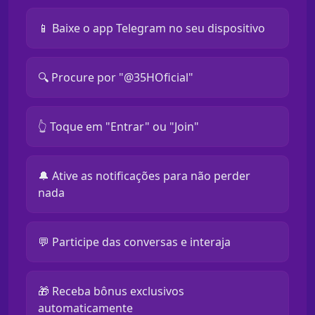
📱 Baixe o app Telegram no seu dispositivo
🔍 Procure por "@35HOficial"
👆 Toque em "Entrar" ou "Join"
🔔 Ative as notificações para não perder
nada
💬 Participe das conversas e interaja
🎁 Receba bônus exclusivos
automaticamente