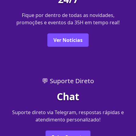
Fique por dentro de todas as novidades,
promoções e eventos da 35H em tempo real!
Ver Notícias
💬 Suporte Direto
Chat
Suporte direto via Telegram, respostas rápidas e
atendimento personalizado!