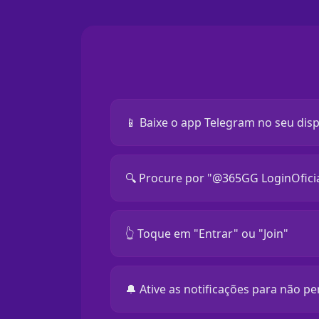
📱 Baixe o app Telegram no seu disp
🔍 Procure por "@365GG LoginOficia
👆 Toque em "Entrar" ou "Join"
🔔 Ative as notificações para não p