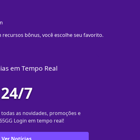
am
 recursos bônus, você escolhe seu favorito.
cias em Tempo Real
24/7
e todas as novidades, promoções e
65GG Login em tempo real!
Ver Notícias