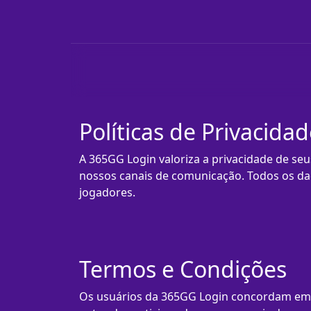
Políticas de Privacida
A 365GG Login valoriza a privacidade de se
nossos canais de comunicação. Todos os dad
jogadores.
Termos e Condições
Os usuários da 365GG Login concordam em r