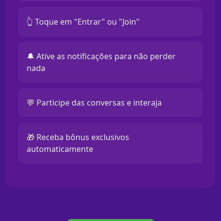
👆 Toque em "Entrar" ou "Join"
🔔 Ative as notificações para não perder
nada
💬 Participe das conversas e interaja
🎁 Receba bônus exclusivos
automaticamente