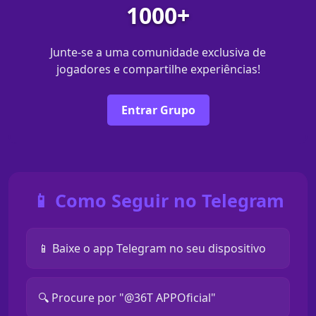
1000+
Junte-se a uma comunidade exclusiva de
jogadores e compartilhe experiências!
Entrar Grupo
📱 Como Seguir no Telegram
📱 Baixe o app Telegram no seu dispositivo
🔍 Procure por "@36T APPOficial"