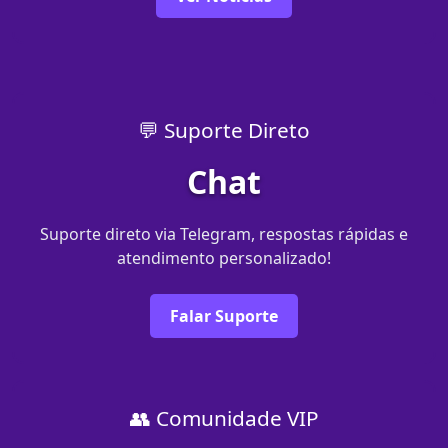
💬 Suporte Direto
Chat
Suporte direto via Telegram, respostas rápidas e
atendimento personalizado!
Falar Suporte
👥 Comunidade VIP