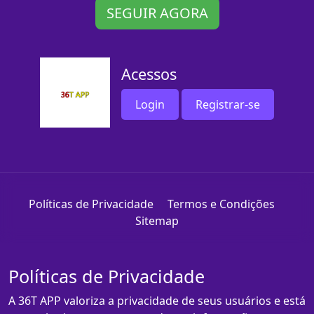
SEGUIR AGORA
Acessos
Login
Registrar-se
Políticas de Privacidade
Termos e Condições
Sitemap
Políticas de Privacidade
A 36T APP valoriza a privacidade de seus usuários e está