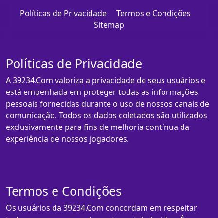
Políticas de Privacidade
Termos e Condições
Sitemap
Políticas de Privacidade
A 39234.Com valoriza a privacidade de seus usuários e
está empenhada em proteger todas as informações
pessoais fornecidas durante o uso de nossos canais de
comunicação. Todos os dados coletados são utilizados
exclusivamente para fins de melhoria contínua da
experiência de nossos jogadores.
Termos e Condições
Os usuários da 39234.Com concordam em respeitar