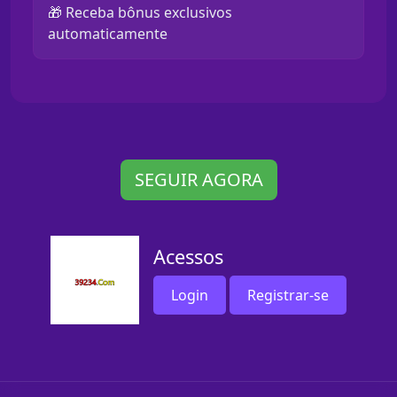
🎁 Receba bônus exclusivos
automaticamente
SEGUIR AGORA
Acessos
Login
Registrar-se