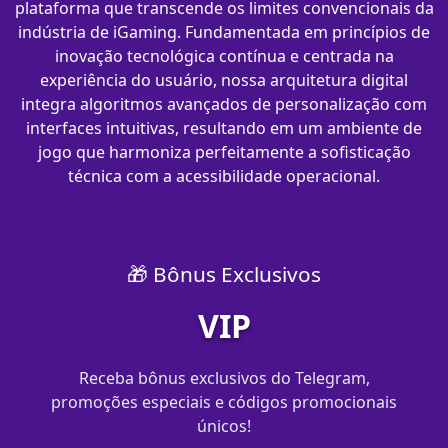
plataforma que transcende os limites convencionais da
indústria de iGaming. Fundamentada em princípios de
inovação tecnológica contínua e centrada na
experiência do usuário, nossa arquitetura digital
integra algoritmos avançados de personalização com
interfaces intuitivas, resultando em um ambiente de
jogo que harmoniza perfeitamente a sofisticação
técnica com a acessibilidade operacional.
🎁 Bônus Exclusivos
VIP
Receba bônus exclusivos do Telegram,
promoções especiais e códigos promocionais
únicos!