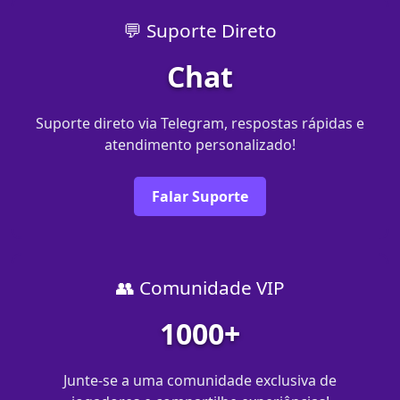
💬 Suporte Direto
Chat
Suporte direto via Telegram, respostas rápidas e
atendimento personalizado!
Falar Suporte
👥 Comunidade VIP
1000+
Junte-se a uma comunidade exclusiva de