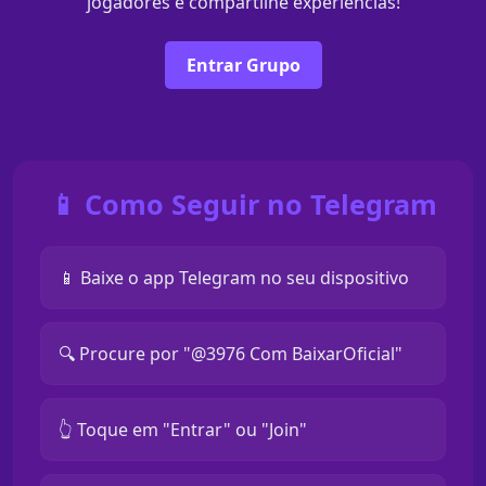
jogadores e compartilhe experiências!
Entrar Grupo
📱 Como Seguir no Telegram
📱 Baixe o app Telegram no seu dispositivo
🔍 Procure por "@3976 Com BaixarOficial"
👆 Toque em "Entrar" ou "Join"