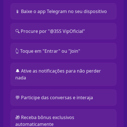
📱 Baixe o app Telegram no seu dispositivo
🔍 Procure por "@3SS VipOficial"
👆 Toque em "Entrar" ou "Join"
🔔 Ative as notificações para não perder
nada
💬 Participe das conversas e interaja
🎁 Receba bônus exclusivos
automaticamente