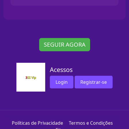
SEGUIR AGORA
Acessos
Login
Registrar-se
Políticas de Privacidade
Termos e Condições