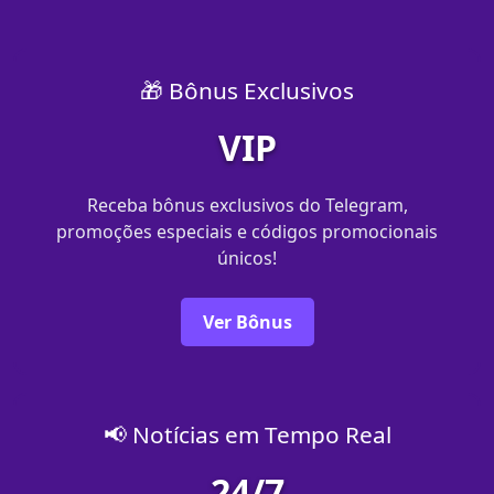
🎁 Bônus Exclusivos
VIP
Receba bônus exclusivos do Telegram,
promoções especiais e códigos promocionais
únicos!
Ver Bônus
📢 Notícias em Tempo Real
24/7