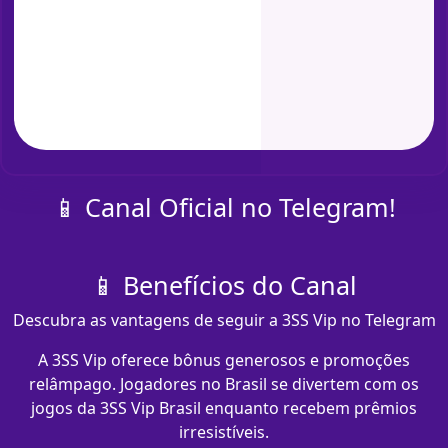
📱 Canal Oficial no Telegram!
📱 Benefícios do Canal
Descubra as vantagens de seguir a 3SS Vip no Telegram
A 3SS Vip oferece bônus generosos e promoções
relâmpago. Jogadores no Brasil se divertem com os
jogos da 3SS Vip Brasil enquanto recebem prêmios
irresistíveis.