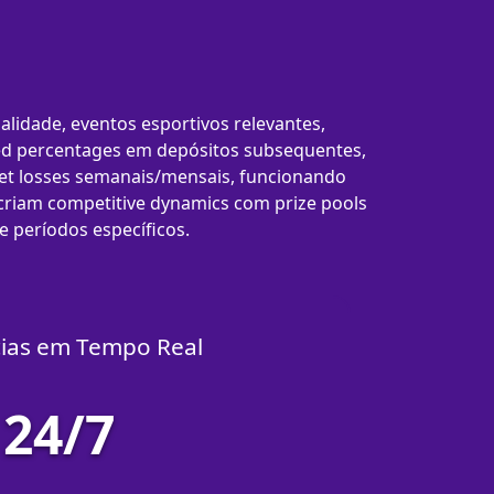
lidade, eventos esportivos relevantes,
ed percentages em depósitos subsequentes,
t losses semanais/mensais, funcionando
criam competitive dynamics com prize pools
e períodos específicos.
cias em Tempo Real
24/7