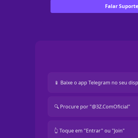
Falar Suport
📱 Baixe o app Telegram no seu disp
🔍 Procure por "@3Z.ComOficial"
👆 Toque em "Entrar" ou "Join"