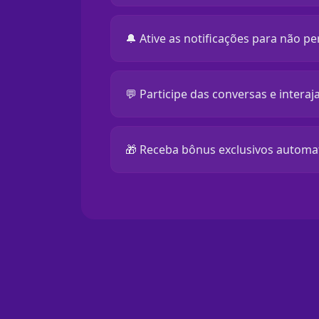
🔔 Ative as notificações para não p
💬 Participe das conversas e interaj
🎁 Receba bônus exclusivos autom