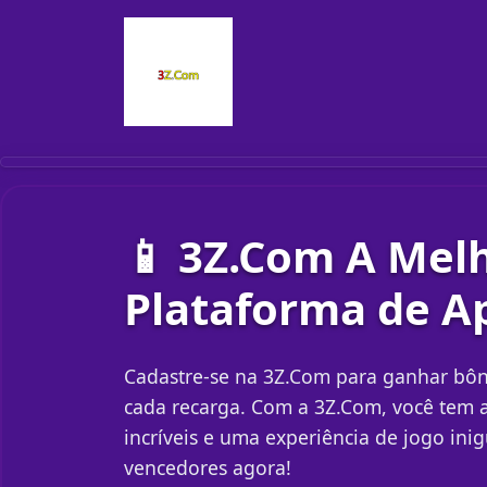
📱 3Z.Com A Mel
Plataforma de A
Cadastre-se na 3Z.Com para ganhar bôn
cada recarga. Com a 3Z.Com, você tem 
incríveis e uma experiência de jogo inig
vencedores agora!