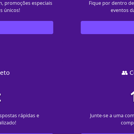
m, promoções especiais
Fique por dentro d
s únicos!
eventos d
reto
👥 
t
espostas rápidas e
Junte-se a uma com
lizado!
compa