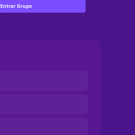
Entrar Grupo