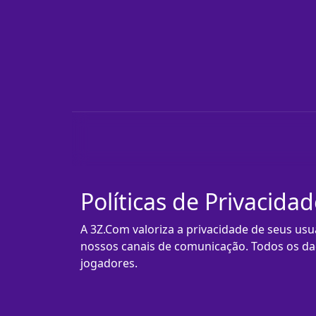
Políticas de Privacida
A 3Z.Com valoriza a privacidade de seus us
nossos canais de comunicação. Todos os dad
jogadores.