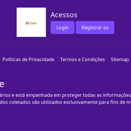
Acessos
Login
Registrar-se
Políticas de Privacidade
Termos e Condições
Sitemap
de
uários e está empenhada em proteger todas as informações
os coletados são utilizados exclusivamente para fins de m