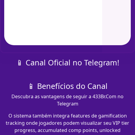
📱 Canal Oficial no Telegram!
📱 Benefícios do Canal
Descubra as vantagens de seguir a 433Br.Com no
Telegram
O sistema também integra features de gamification
tracking onde jogadores podem visualizar seu VIP tier
progress, accumulated comp points, unlocked