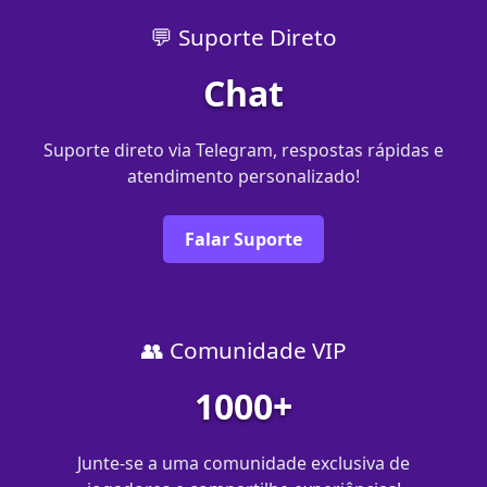
💬 Suporte Direto
Chat
Suporte direto via Telegram, respostas rápidas e
atendimento personalizado!
Falar Suporte
👥 Comunidade VIP
1000+
Junte-se a uma comunidade exclusiva de