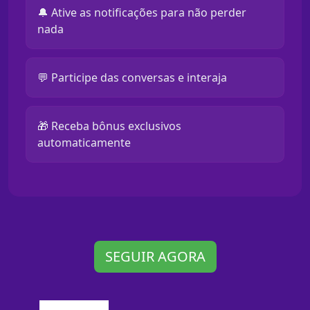
🔔 Ative as notificações para não perder
nada
💬 Participe das conversas e interaja
🎁 Receba bônus exclusivos
automaticamente
SEGUIR AGORA