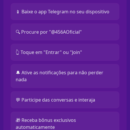
📱 Baixe o app Telegram no seu dispositivo
🔍 Procure por "@456AOficial"
👆 Toque em "Entrar" ou "Join"
🔔 Ative as notificações para não perder
nada
💬 Participe das conversas e interaja
🎁 Receba bônus exclusivos
automaticamente