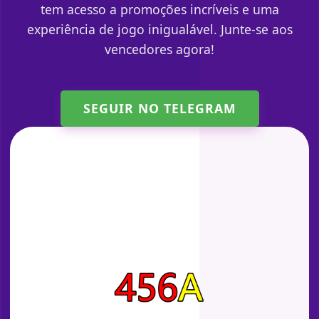
tem acesso a promoções incríveis e uma
experiência de jogo inigualável. Junte-se aos
vencedores agora!
SEGUIR NO TELEGRAM