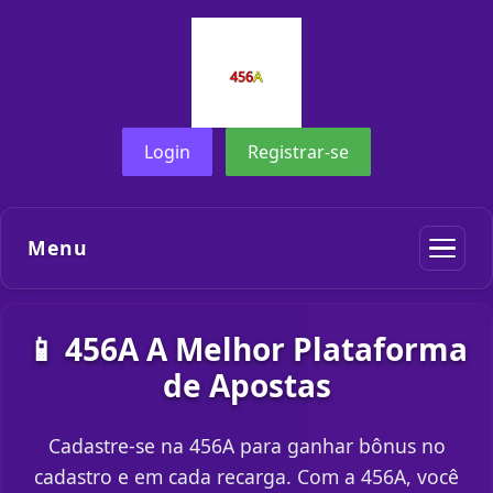
Login
Registrar-se
Menu
📱 456A A Melhor Plataforma
de Apostas
Cadastre-se na 456A para ganhar bônus no
cadastro e em cada recarga. Com a 456A, você