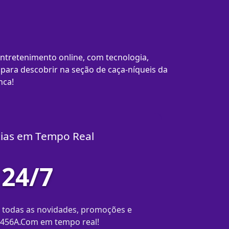
ntretenimento online, com tecnologia,
 para descobrir na seção de caça-níqueis da
nca!
cias em Tempo Real
24/7
e todas as novidades, promoções e
 456A.Com em tempo real!