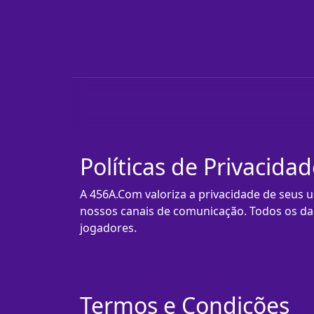
Políticas de Privacida
A 456A.Com valoriza a privacidade de seus
nossos canais de comunicação. Todos os dad
jogadores.
Termos e Condições