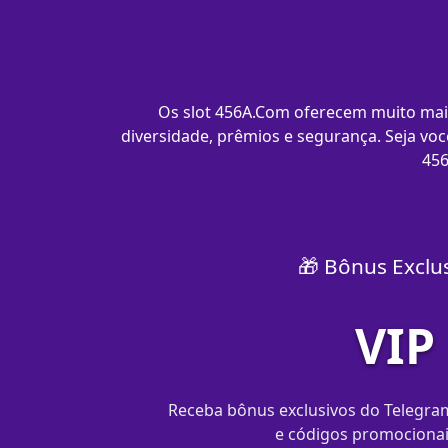
Os slot 456A.Com oferecem muito mais
diversidade, prêmios e segurança. Seja voc
456
🎁 Bônus Exclu
VIP
Receba bônus exclusivos do Telegra
e códigos promocionai