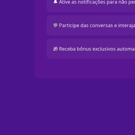
🔔 Ative as notificações para não p
💬 Participe das conversas e interaj
🎁 Receba bônus exclusivos autom