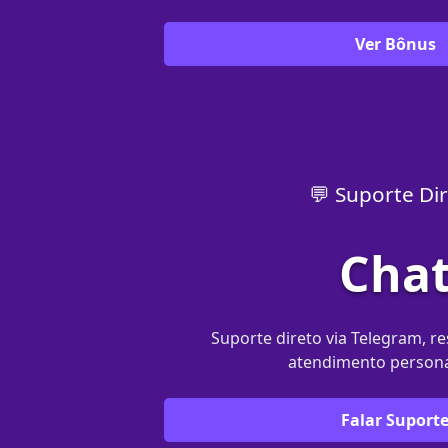
Ver Bônus
💬 Suporte Di
Cha
Suporte direto via Telegram, r
atendimento persona
Falar Suport