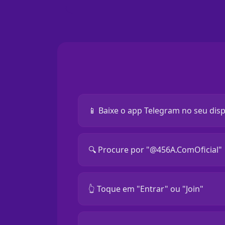
📱 Baixe o app Telegram no seu disp
🔍 Procure por "@456A.ComOficial"
👆 Toque em "Entrar" ou "Join"