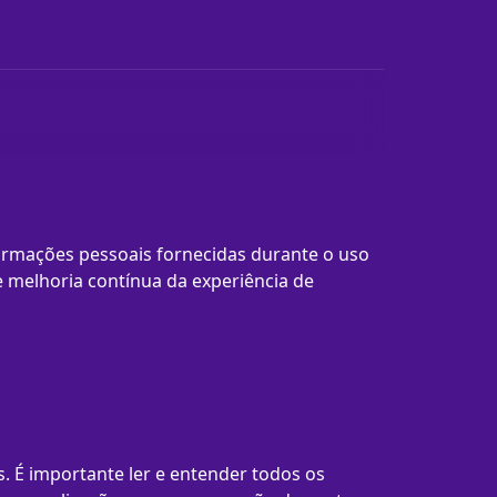
formações pessoais fornecidas durante o uso
e melhoria contínua da experiência de
. É importante ler e entender todos os