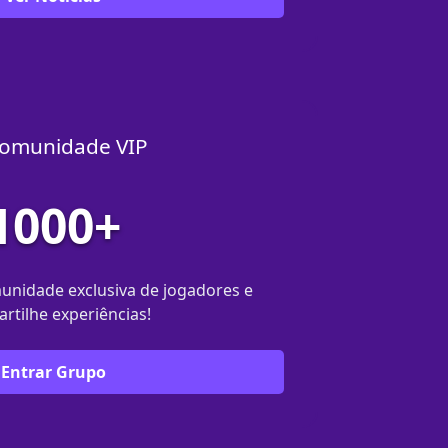
Comunidade VIP
1000+
unidade exclusiva de jogadores e
rtilhe experiências!
Entrar Grupo