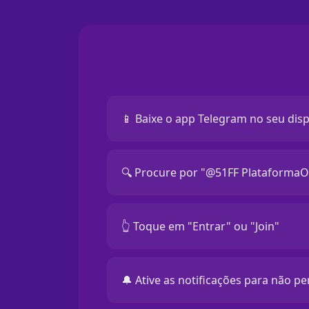
📱 Baixe o app Telegram no seu disp
🔍 Procure por "@51FF PlataformaOf
👆 Toque em "Entrar" ou "Join"
🔔 Ative as notificações para não p