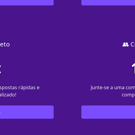
reto
👥 
t
espostas rápidas e
Junte-se a uma com
lizado!
compa
e