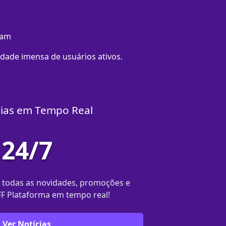
ram
dade imensa de usuários ativos.
cias em Tempo Real
24/7
e todas as novidades, promoções e
FF Plataforma em tempo real!
Ver Notícias