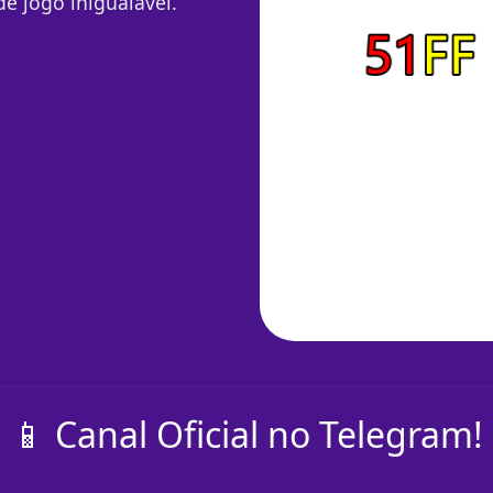
e jogo inigualável.
📱 Canal Oficial no Telegram!