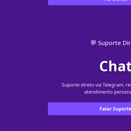
💬 Suporte Di
Cha
Suporte direto via Telegram, r
atendimento persona
Falar Suport