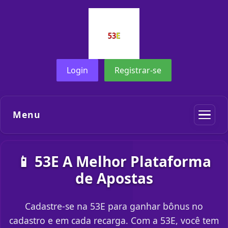
Login
Registrar-se
Menu
📱 53E A Melhor Plataforma
de Apostas
Cadastre-se na 53E para ganhar bônus no
cadastro e em cada recarga. Com a 53E, você tem