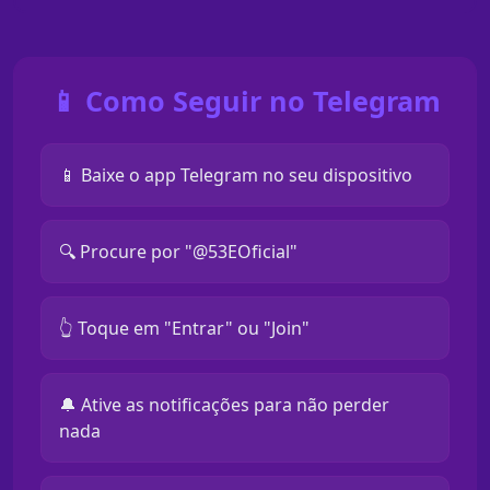
📱 Como Seguir no Telegram
📱 Baixe o app Telegram no seu dispositivo
🔍 Procure por "@53EOficial"
👆 Toque em "Entrar" ou "Join"
🔔 Ative as notificações para não perder
nada