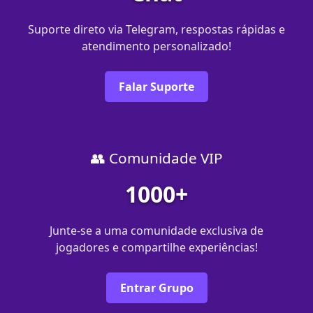
Suporte direto via Telegram, respostas rápidas e
atendimento personalizado!
Falar Suporte
👥 Comunidade VIP
1000+
Junte-se a uma comunidade exclusiva de
jogadores e compartilhe experiências!
Entrar Grupo