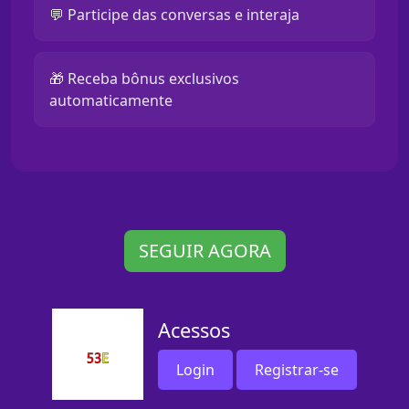
💬 Participe das conversas e interaja
🎁 Receba bônus exclusivos
automaticamente
SEGUIR AGORA
Acessos
Login
Registrar-se