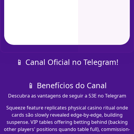
📱 Canal Oficial no Telegram!
📱 Benefícios do Canal
Descubra as vantagens de seguir a 53E no Telegram
Squeeze feature replicates physical casino ritual onde
cards são slowly revealed edge-by-edge, building
suspense. VIP tables offering betting behind (backing
other players' positions quando table full), commission-