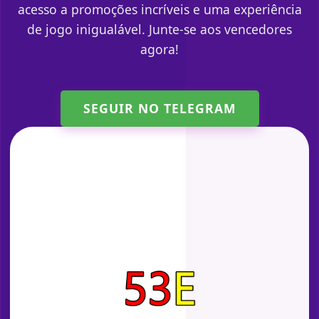
acesso a promoções incríveis e uma experiência
de jogo inigualável. Junte-se aos vencedores
agora!
SEGUIR NO TELEGRAM