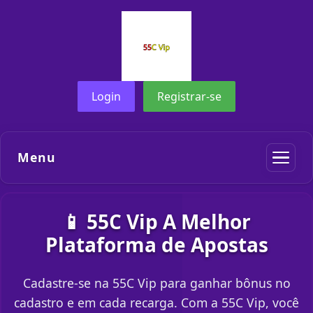
Login
Registrar-se
Menu
📱 55C Vip A Melhor
Plataforma de Apostas
Cadastre-se na 55C Vip para ganhar bônus no
cadastro e em cada recarga. Com a 55C Vip, você