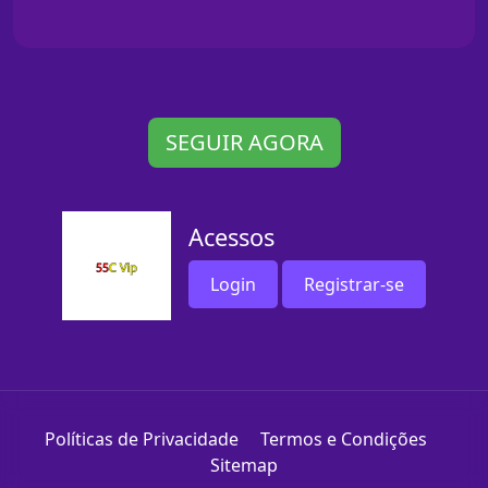
SEGUIR AGORA
Acessos
Login
Registrar-se
Políticas de Privacidade
Termos e Condições
Sitemap