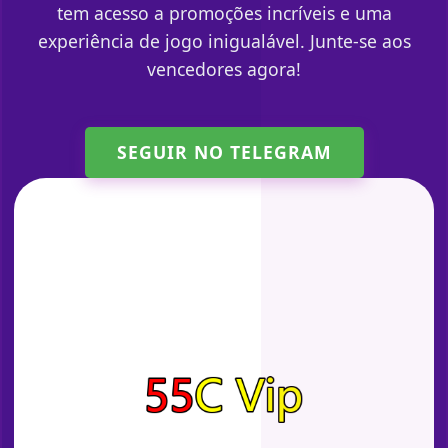
tem acesso a promoções incríveis e uma
experiência de jogo inigualável. Junte-se aos
vencedores agora!
SEGUIR NO TELEGRAM