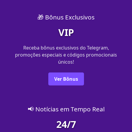
🎁 Bônus Exclusivos
VIP
Receba bônus exclusivos do Telegram,
promoções especiais e códigos promocionais
únicos!
Ver Bônus
📢 Notícias em Tempo Real
24/7