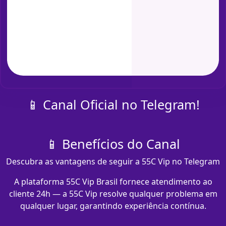
📱 Canal Oficial no Telegram!
📱 Benefícios do Canal
Descubra as vantagens de seguir a 55C Vip no Telegram
A plataforma 55C Vip Brasil fornece atendimento ao
cliente 24h — a 55C Vip resolve qualquer problema em
qualquer lugar, garantindo experiência contínua.