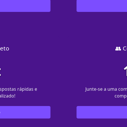
reto
👥 
t
espostas rápidas e
Junte-se a uma com
lizado!
compa
e