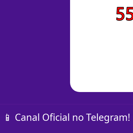
📱 Canal Oficial no Telegram!