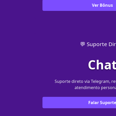
Ver Bônus
💬 Suporte Di
Cha
Suporte direto via Telegram, r
atendimento persona
Falar Suport