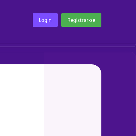
Login
Registrar-se