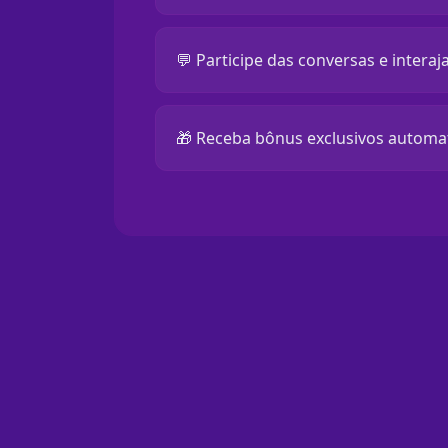
💬 Participe das conversas e interaj
🎁 Receba bônus exclusivos autom