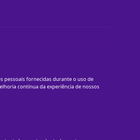
s pessoais fornecidas durante o uso de
elhoria contínua da experiência de nossos