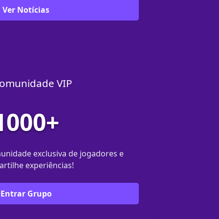
Ver Notícias
Comunidade VIP
1000+
unidade exclusiva de jogadores e
rtilhe experiências!
Entrar Grupo