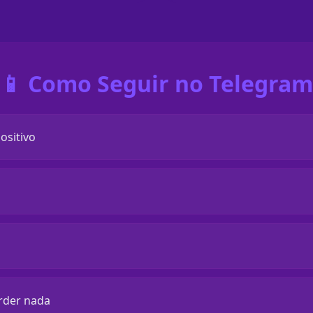
📱 Como Seguir no Telegram
ositivo
erder nada