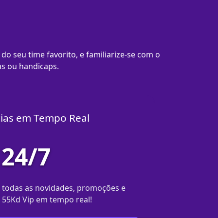
o seu time favorito, e familiarize-se com o
as ou handicaps.
cias em Tempo Real
24/7
e todas as novidades, promoções e
 55Kd Vip em tempo real!