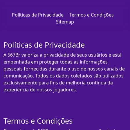
Políticas de Privacidade
Termos e Condições
Sitemap
Políticas de Privacidade
A 567Br valoriza a privacidade de seus usuários e está
empenhada em proteger todas as informações
pessoais fornecidas durante o uso de nossos canais de
comunicação. Todos os dados coletados são utilizados
exclusivamente para fins de melhoria contínua da
experiência de nossos jogadores.
Termos e Condições