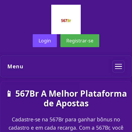
Login
Registrar-se
Menu
📱 567Br A Melhor Plataforma
de Apostas
Cadastre-se na 567Br para ganhar bônus no
cadastro e em cada recarga. Com a 567Br, você