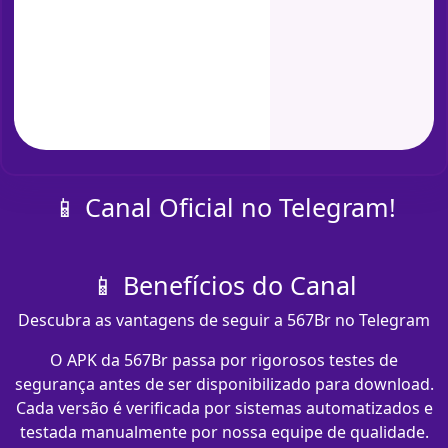
📱 Canal Oficial no Telegram!
📱 Benefícios do Canal
Descubra as vantagens de seguir a 567Br no Telegram
O APK da 567Br passa por rigorosos testes de
segurança antes de ser disponibilizado para download.
Cada versão é verificada por sistemas automatizados e
testada manualmente por nossa equipe de qualidade.