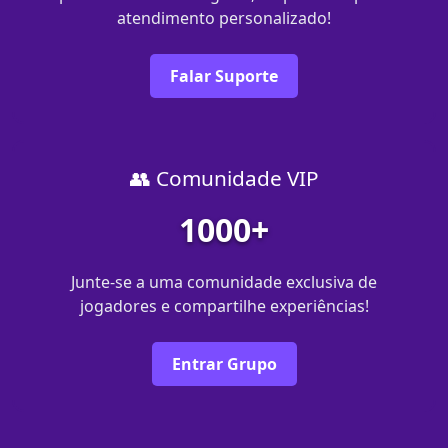
atendimento personalizado!
Falar Suporte
👥 Comunidade VIP
1000+
Junte-se a uma comunidade exclusiva de
jogadores e compartilhe experiências!
Entrar Grupo