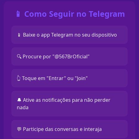
📱 Como Seguir no Telegram
📱 Baixe o app Telegram no seu dispositivo
🔍 Procure por "@567BrOficial"
👆 Toque em "Entrar" ou "Join"
🔔 Ative as notificações para não perder
nada
💬 Participe das conversas e interaja