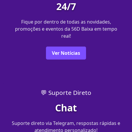
24/7
Fique por dentro de todas as novidades,
promoções e eventos da 56D Baixa em tempo
real!
Ver Notícias
💬 Suporte Direto
Chat
Suporte direto via Telegram, respostas rápidas e
atendimento personalizado!