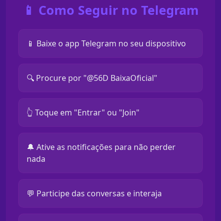
📱 Como Seguir no Telegram
📱 Baixe o app Telegram no seu dispositivo
🔍 Procure por "@56D BaixaOficial"
👆 Toque em "Entrar" ou "Join"
🔔 Ative as notificações para não perder
nada
💬 Participe das conversas e interaja