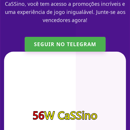
CaSSino, você tem acesso a promoções incríveis e
uma experiência de jogo inigualável. Junte-se aos
vencedores agora!
SEGUIR NO TELEGRAM