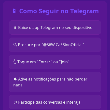
📱 Como Seguir no Telegram
📱 Baixe o app Telegram no seu dispositivo
🔍 Procure por "@56W CaSSinoOficial"
👆 Toque em "Entrar" ou "Join"
🔔 Ative as notificações para não perder
nada
💬 Participe das conversas e interaja