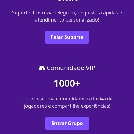
Suporte direto via Telegram, respostas rápidas e
atendimento personalizado!
Falar Suporte
👥 Comunidade VIP
1000+
Junte-se a uma comunidade exclusiva de
jogadores e compartilhe experiências!
Entrar Grupo