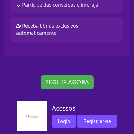
💬 Participe das conversas e interaja
🎁 Receba bônus exclusivos
automaticamente
SEGUIR AGORA
Acessos
Login
Registrar-se