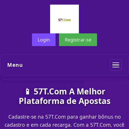
Login
Registrar-se
Menu
📱 57T.Com A Melhor
Plataforma de Apostas
Cadastre-se na 57T.Com para ganhar bônus no
cadastro e em cada recarga. Com a 57T.Com, você