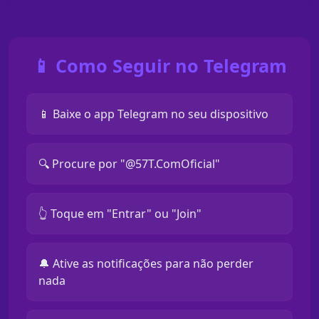
📱 Como Seguir no Telegram
📱 Baixe o app Telegram no seu dispositivo
🔍 Procure por "@57T.ComOficial"
👆 Toque em "Entrar" ou "Join"
🔔 Ative as notificações para não perder
nada