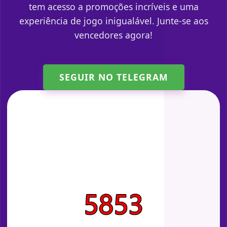
tem acesso a promoções incríveis e uma
experiência de jogo inigualável. Junte-se aos
vencedores agora!
SEGUIR NO TELEGRAM