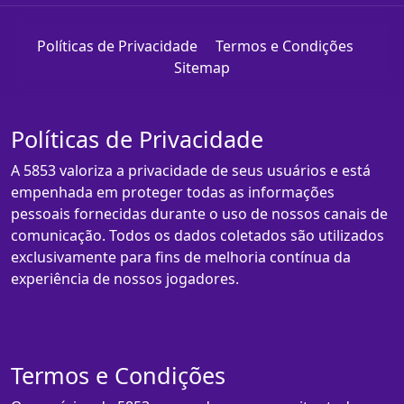
Políticas de Privacidade
Termos e Condições
Sitemap
Políticas de Privacidade
A 5853 valoriza a privacidade de seus usuários e está
empenhada em proteger todas as informações
pessoais fornecidas durante o uso de nossos canais de
comunicação. Todos os dados coletados são utilizados
exclusivamente para fins de melhoria contínua da
experiência de nossos jogadores.
Termos e Condições