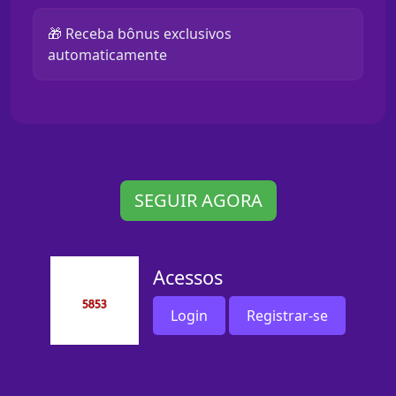
🎁 Receba bônus exclusivos
automaticamente
SEGUIR AGORA
Acessos
Login
Registrar-se