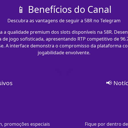
📱 Benefícios do Canal
Descubra as vantagens de seguir a 58R no Telegram
a a qualidade premium dos slots disponíveis na 58R. Desenv
de jogo sofisticada, apresentando RTP competitivo de 96.75
. A interface demonstra o compromisso da plataforma com 
jogabilidade envolvente.
sivos
📢 Notí
m, promoções especiais
Fique por dentro d