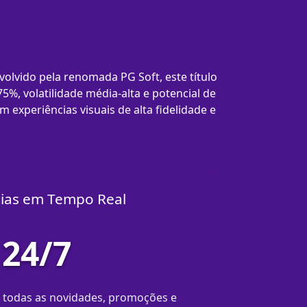
olvido pela renomada PG Soft, este título
%, volatilidade média-alta e potencial de
experiências visuais de alta fidelidade e
cias em Tempo Real
24/7
e todas as novidades, promoções e