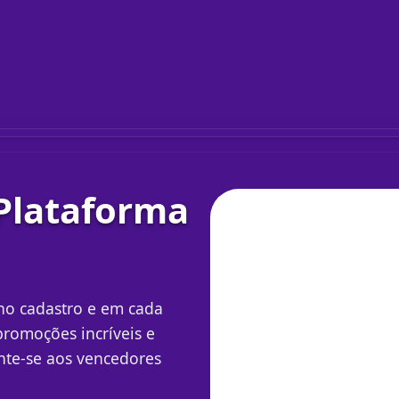
 Plataforma
no cadastro e em cada
promoções incríveis e
unte-se aos vencedores