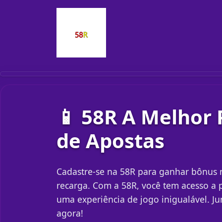
📱 58R A Melhor
de Apostas
Cadastre-se na 58R para ganhar bônus 
recarga. Com a 58R, você tem acesso a 
uma experiência de jogo inigualável. J
agora!