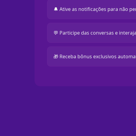
🔔 Ative as notificações para não p
💬 Participe das conversas e interaj
🎁 Receba bônus exclusivos autom