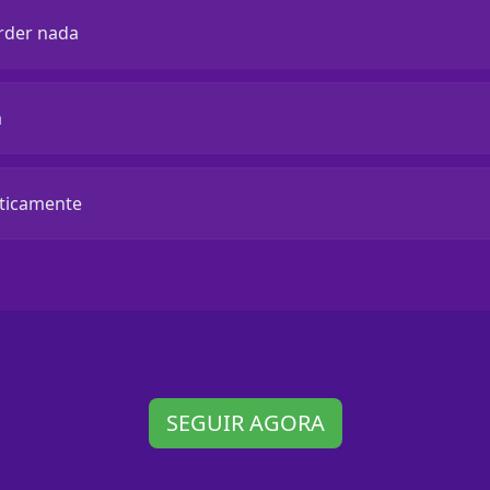
erder nada
a
aticamente
SEGUIR AGORA