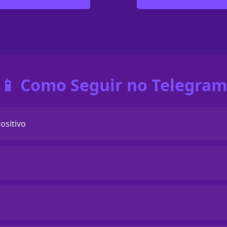
📱 Como Seguir no Telegram
ositivo