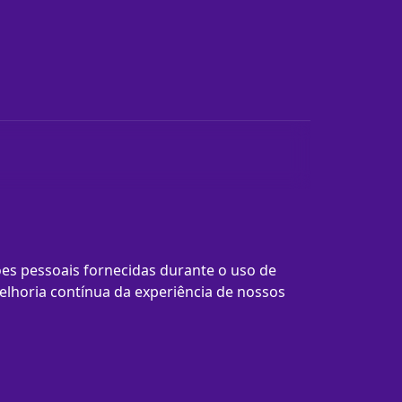
es pessoais fornecidas durante o uso de
elhoria contínua da experiência de nossos