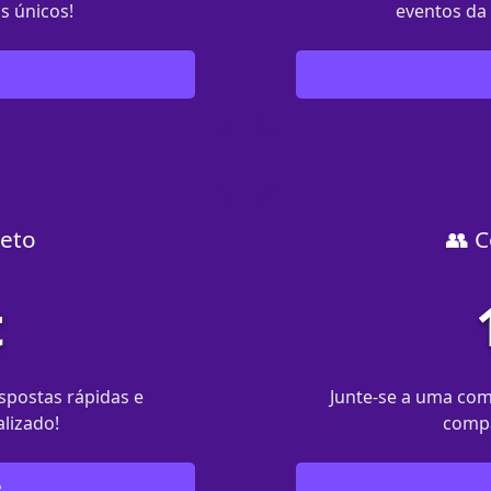
s únicos!
eventos da
reto
👥 
t
espostas rápidas e
Junte-se a uma com
lizado!
compa
e