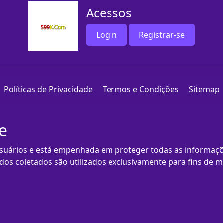
Acessos
Login
Registrar-se
Políticas de Privacidade
Termos e Condições
Sitemap
de
 usuários e está empenhada em proteger todas as informaçõ
os coletados são utilizados exclusivamente para fins de m