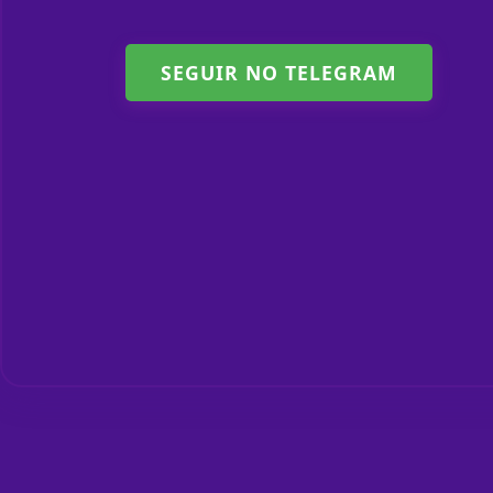
SEGUIR NO TELEGRAM