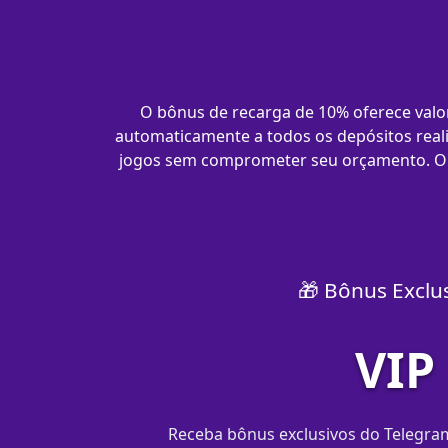
O bônus de recarga de 10% oferece valor
automaticamente a todos os depósitos reali
jogos sem comprometer seu orçamento. O b
🎁 Bônus Exclu
VIP
Receba bônus exclusivos do Telegra