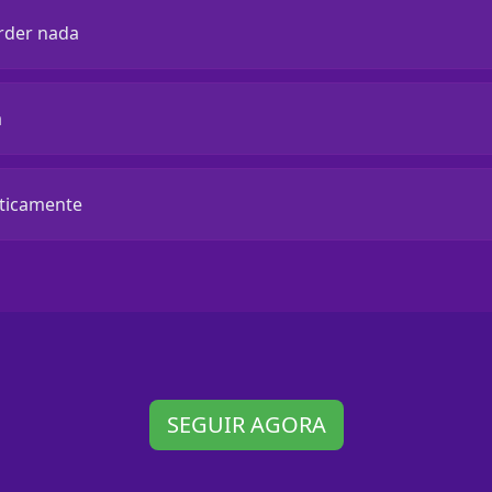
erder nada
a
aticamente
SEGUIR AGORA