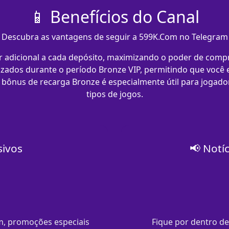
📱 Benefícios do Canal
Descubra as vantagens de seguir a 599K.Com no Telegram
 adicional a cada depósito, maximizando o poder de compr
zados durante o período Bronze VIP, permitindo que você 
ônus de recarga Bronze é especialmente útil para jogado
tipos de jogos.
sivos
📢 Notí
m, promoções especiais
Fique por dentro d