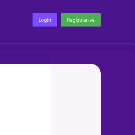
Login
Registrar-se