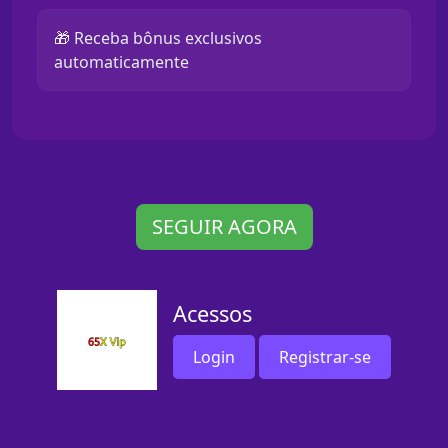
🎁 Receba bônus exclusivos
automaticamente
SEGUIR AGORA
Acessos
Login
Registrar-se