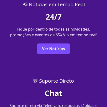
📢 Notícias em Tempo Real
24/7
Fique por dentro de todas as novidades,
promoções e eventos da 65X Vip em tempo real!
Ver Notícias
💬 Suporte Direto
Chat
Suporte direto via Telegram, respostas rápidas e