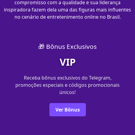
compromisso com a qualidade e sua liderança
inspiradora fazem dela uma das figuras mais influentes
no cenário de entretenimento online no Brasil.
🎁 Bônus Exclusivos
VIP
Receba bônus exclusivos do Telegram,
promoções especiais e códigos promocionais
únicos!
Ver Bônus