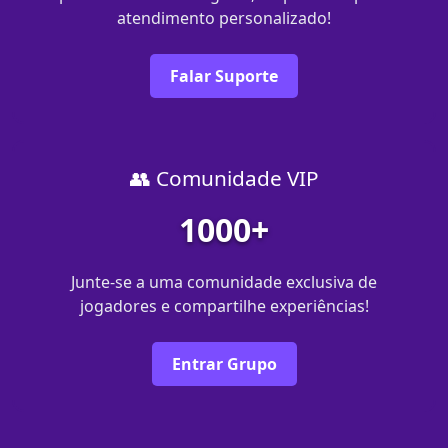
atendimento personalizado!
Falar Suporte
👥 Comunidade VIP
1000+
Junte-se a uma comunidade exclusiva de
jogadores e compartilhe experiências!
Entrar Grupo