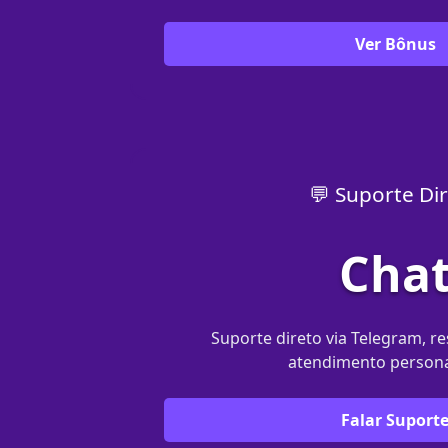
Ver Bônus
💬 Suporte Di
Cha
Suporte direto via Telegram, r
atendimento persona
Falar Suport