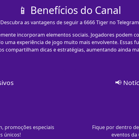
📱 Benefícios do Canal
Descubra as vantagens de seguir a 6666 Tiger no Telegram
ntemente incorporam elementos sociais. Jogadores podem 
ndo uma experiência de jogo muito mais envolvente. Essas 
s compartilham dicas e estratégias, aumentando ainda mai
sivos
📢 Notí
m, promoções especiais
Fique por dentro d
s únicos!
eventos da 