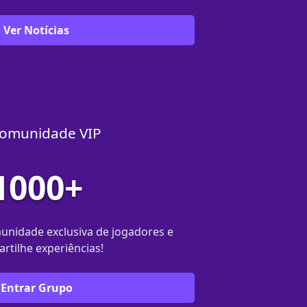
Ver Notícias
Comunidade VIP
1000+
unidade exclusiva de jogadores e
rtilhe experiências!
Entrar Grupo