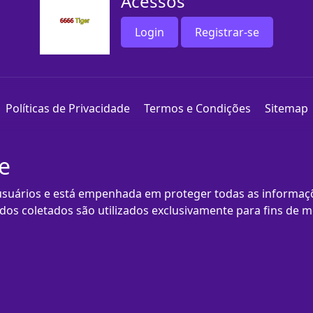
Acessos
Login
Registrar-se
Políticas de Privacidade
Termos e Condições
Sitemap
de
s usuários e está empenhada em proteger todas as informaç
os coletados são utilizados exclusivamente para fins de m