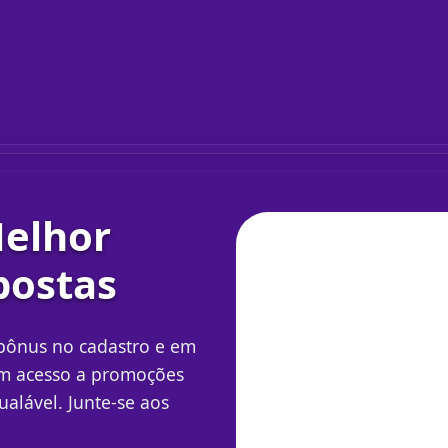
Melhor
postas
 bônus no cadastro e em
em acesso a promoções
ualável. Junte-se aos