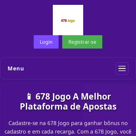
Login
Registrar-se
Menu
📱 678 Jogo A Melhor
Plataforma de Apostas
Cadastre-se na 678 Jogo para ganhar bônus no
cadastro e em cada recarga. Com a 678 Jogo, você