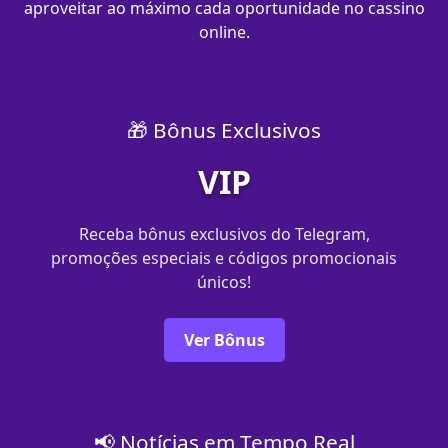
aproveitar ao máximo cada oportunidade no cassino
online.
🎁 Bônus Exclusivos
VIP
Receba bônus exclusivos do Telegram,
promoções especiais e códigos promocionais
únicos!
Ver Bônus
📢 Notícias em Tempo Real