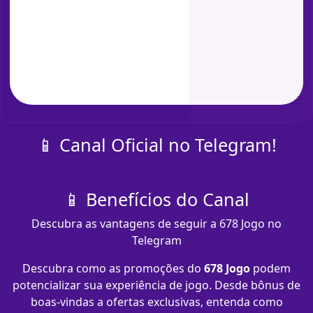
📱 Canal Oficial no Telegram!
📱 Benefícios do Canal
Descubra as vantagens de seguir a 678 Jogo no
Telegram
Descubra como as promoções do
678 Jogo
podem
potencializar sua experiência de jogo. Desde bônus de
boas-vindas a ofertas exclusivas, entenda como