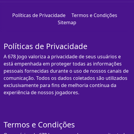
Políticas de Privacidade
Termos e Condições
Sitemap
Políticas de Privacidade
A 678 Jogo valoriza a privacidade de seus usuários e
está empenhada em proteger todas as informações
pessoais fornecidas durante o uso de nossos canais de
comunicação. Todos os dados coletados são utilizados
exclusivamente para fins de melhoria contínua da
experiência de nossos jogadores.
Termos e Condições