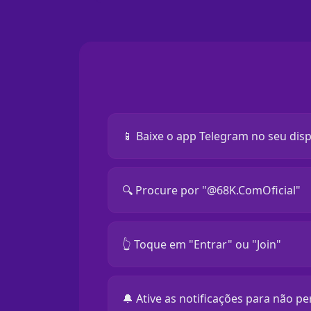
📱 Baixe o app Telegram no seu disp
🔍 Procure por "@68K.ComOficial"
👆 Toque em "Entrar" ou "Join"
🔔 Ative as notificações para não p