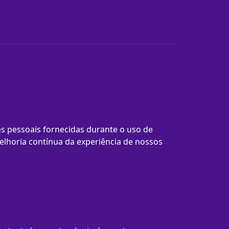
s pessoais fornecidas durante o uso de
elhoria contínua da experiência de nossos