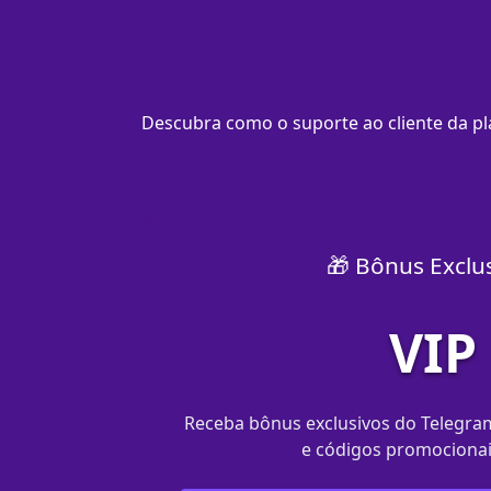
Descubra como o suporte ao cliente da pl
🎁 Bônus Exclu
VIP
Receba bônus exclusivos do Telegra
e códigos promocionai