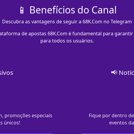
📱 Benefícios do Canal
Descubra as vantagens de seguir a 68K.Com no Telegram
ataforma de apostas 68K.Com é fundamental para garantir 
para todos os usuários.
sivos
📢 Notí
m, promoções especiais
Fique por dentro d
s únicos!
eventos da