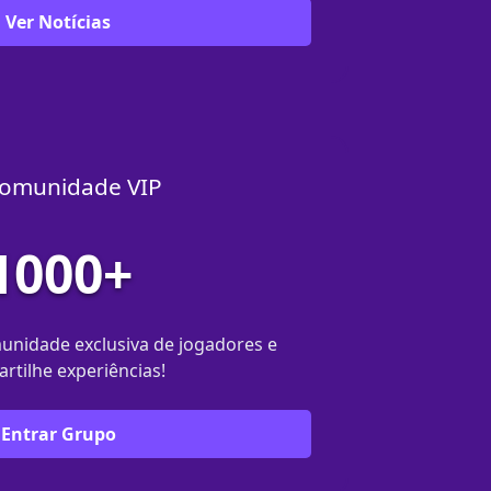
Ver Notícias
Comunidade VIP
1000+
unidade exclusiva de jogadores e
rtilhe experiências!
Entrar Grupo