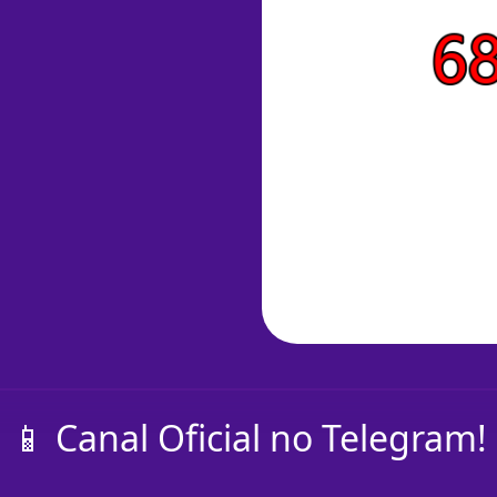
📱 Canal Oficial no Telegram!