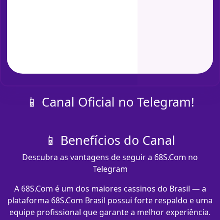
📱 Canal Oficial no Telegram!
📱 Benefícios do Canal
Descubra as vantagens de seguir a 68S.Com no
Telegram
A 68S.Com é um dos maiores cassinos do Brasil — a
plataforma 68S.Com Brasil possui forte respaldo e uma
equipe profissional que garante a melhor experiência.