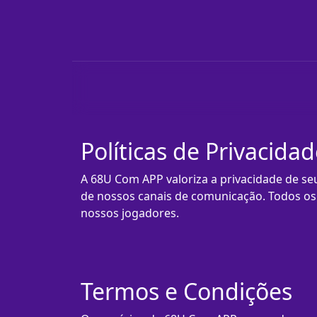
Políticas de Privacida
A 68U Com APP valoriza a privacidade de s
de nossos canais de comunicação. Todos os 
nossos jogadores.
Termos e Condições