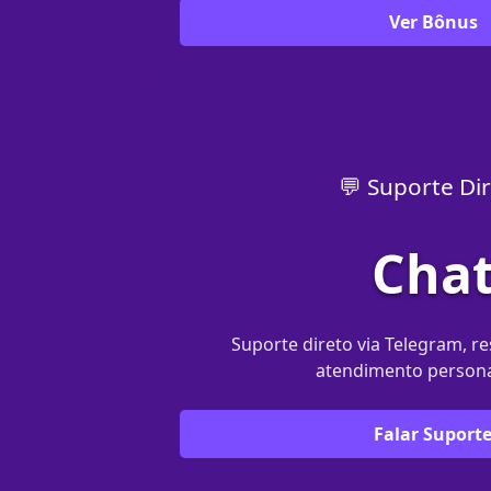
Ver Bônus
💬 Suporte Di
Cha
Suporte direto via Telegram, r
atendimento persona
Falar Suport