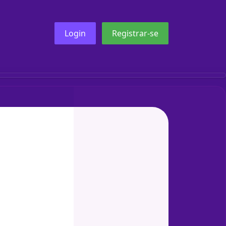
Login
Registrar-se