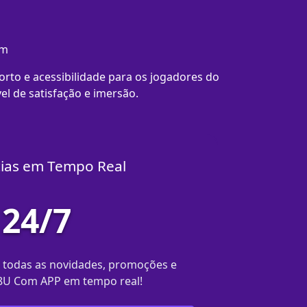
am
orto e acessibilidade para os jogadores do
el de satisfação e imersão.
cias em Tempo Real
24/7
e todas as novidades, promoções e
8U Com APP em tempo real!