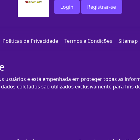
Login
Registrar-se
Políticas de Privacidade
Termos e Condições
Sitemap
de
eus usuários e está empenhada em proteger todas as infor
dados coletados são utilizados exclusivamente para fins d