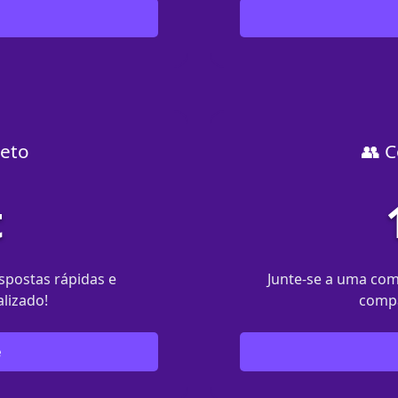
reto
👥 
t
espostas rápidas e
Junte-se a uma com
lizado!
compa
e