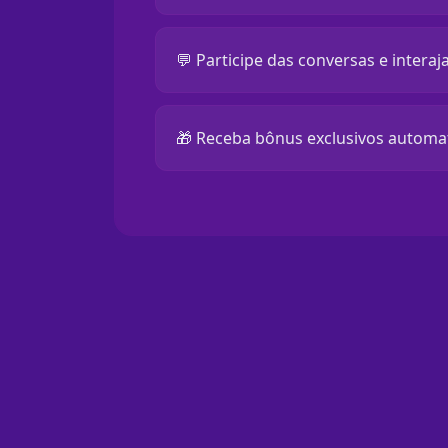
💬 Participe das conversas e interaj
🎁 Receba bônus exclusivos autom