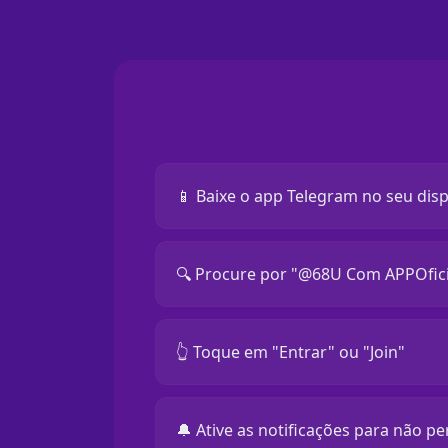
📱 Baixe o app Telegram no seu disp
🔍 Procure por "@68U Com APPOfici
👆 Toque em "Entrar" ou "Join"
🔔 Ative as notificações para não p