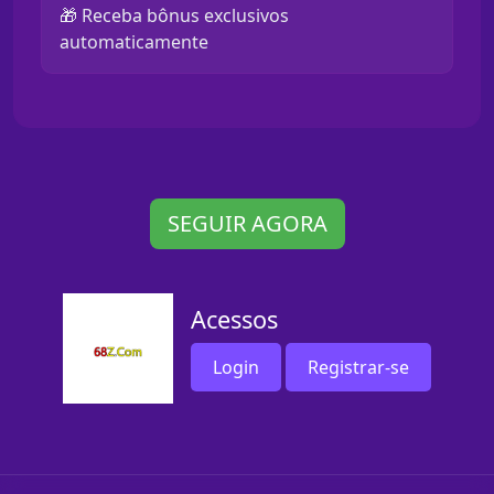
🎁 Receba bônus exclusivos
automaticamente
SEGUIR AGORA
Acessos
Login
Registrar-se