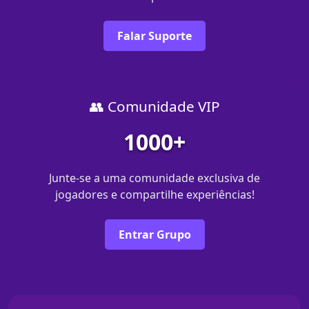
Falar Suporte
👥 Comunidade VIP
1000+
Junte-se a uma comunidade exclusiva de
jogadores e compartilhe experiências!
Entrar Grupo