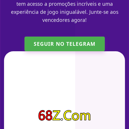
tem acesso a promoções incríveis e uma
experiência de jogo inigualável. Junte-se aos
vencedores agora!
SEGUIR NO TELEGRAM