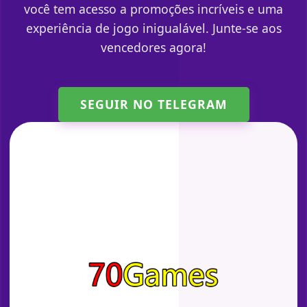
você tem acesso a promoções incríveis e uma
experiência de jogo inigualável. Junte-se aos
vencedores agora!
SEGUIR NO TELEGRAM