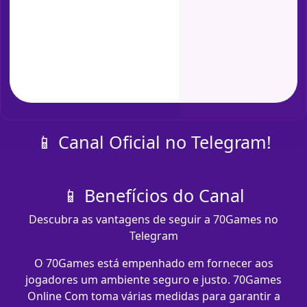
📱 Canal Oficial no Telegram!
📱 Benefícios do Canal
Descubra as vantagens de seguir a 70Games no
Telegram
O 70Games está empenhado em fornecer aos
jogadores um ambiente seguro e justo. 70Games
Online Com toma várias medidas para garantir a