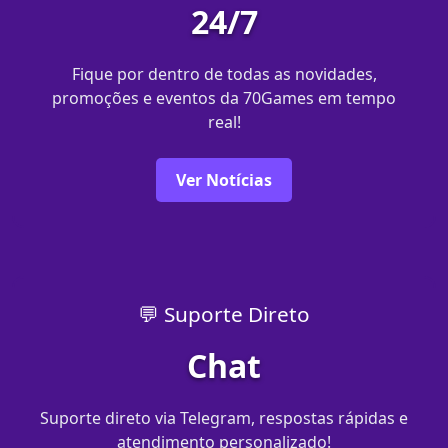
24/7
Fique por dentro de todas as novidades,
promoções e eventos da 70Games em tempo
real!
Ver Notícias
💬 Suporte Direto
Chat
Suporte direto via Telegram, respostas rápidas e
atendimento personalizado!