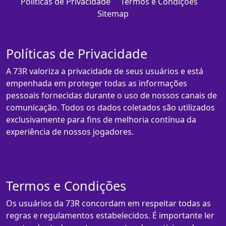
Políticas de Privacidade
Termos e Condições
Sitemap
Políticas de Privacidade
A 73R valoriza a privacidade de seus usuários e está
empenhada em proteger todas as informações
pessoais fornecidas durante o uso de nossos canais de
comunicação. Todos os dados coletados são utilizados
exclusivamente para fins de melhoria contínua da
experiência de nossos jogadores.
Termos e Condições
Os usuários da 73R concordam em respeitar todas as
regras e regulamentos estabelecidos. É importante ler