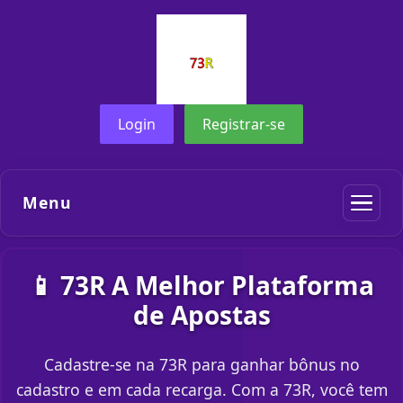
Login
Registrar-se
Menu
📱 73R A Melhor Plataforma
de Apostas
Cadastre-se na 73R para ganhar bônus no
cadastro e em cada recarga. Com a 73R, você tem