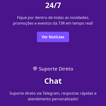
24/7
Fique por dentro de todas as novidades,
promoções e eventos da 73R em tempo real!
Ver Notícias
💬 Suporte Direto
Chat
Suporte direto via Telegram, respostas rápidas e
atendimento personalizado!