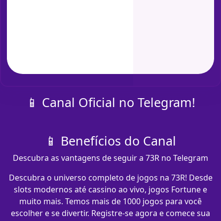
📱 Canal Oficial no Telegram!
📱 Benefícios do Canal
Descubra as vantagens de seguir a 73R no Telegram
Descubra o universo completo de jogos na 73R! Desde
slots modernos até cassino ao vivo, jogos Fortune e
muito mais. Temos mais de 1000 jogos para você
escolher e se divertir. Registre-se agora e comece sua