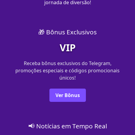
jornada de diversão!
🎁 Bônus Exclusivos
VIP
Receba bônus exclusivos do Telegram,
promoções especiais e códigos promocionais
únicos!
Ver Bônus
📢 Notícias em Tempo Real