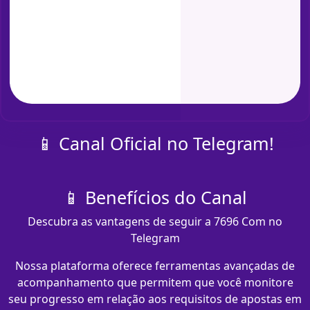
📱 Canal Oficial no Telegram!
📱 Benefícios do Canal
Descubra as vantagens de seguir a 7696 Com no
Telegram
Nossa plataforma oferece ferramentas avançadas de
acompanhamento que permitem que você monitore
seu progresso em relação aos requisitos de apostas em