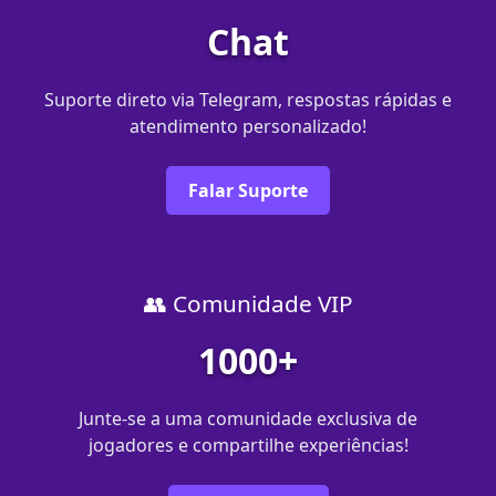
Chat
Suporte direto via Telegram, respostas rápidas e
atendimento personalizado!
Falar Suporte
👥 Comunidade VIP
1000+
Junte-se a uma comunidade exclusiva de
jogadores e compartilhe experiências!