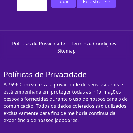
Login
Registrar-se
Políticas de Privacidade
Termos e Condições
Sitemap
Políticas de Privacidade
A 7696 Com valoriza a privacidade de seus usuários e
está empenhada em proteger todas as informações
pessoais fornecidas durante o uso de nossos canais de
comunicação. Todos os dados coletados são utilizados
exclusivamente para fins de melhoria contínua da
experiência de nossos jogadores.