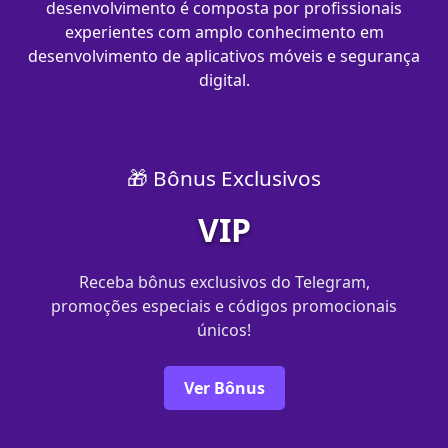
desenvolvimento é composta por profissionais
experientes com amplo conhecimento em
desenvolvimento de aplicativos móveis e segurança
digital.
🎁 Bônus Exclusivos
VIP
Receba bônus exclusivos do Telegram,
promoções especiais e códigos promocionais
únicos!
Ver Bônus