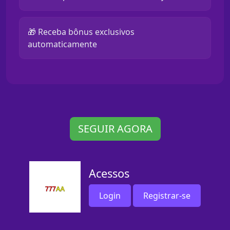
🎁 Receba bônus exclusivos
automaticamente
SEGUIR AGORA
Acessos
Login
Registrar-se