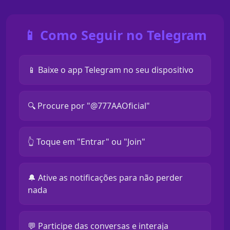
📱 Como Seguir no Telegram
📱 Baixe o app Telegram no seu dispositivo
🔍 Procure por "@777AAOficial"
👆 Toque em "Entrar" ou "Join"
🔔 Ative as notificações para não perder
nada
💬 Participe das conversas e interaja