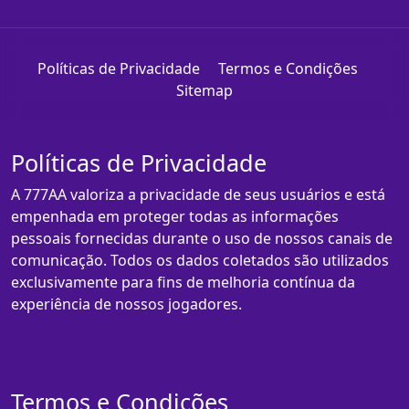
Políticas de Privacidade
Termos e Condições
Sitemap
Políticas de Privacidade
A 777AA valoriza a privacidade de seus usuários e está
empenhada em proteger todas as informações
pessoais fornecidas durante o uso de nossos canais de
comunicação. Todos os dados coletados são utilizados
exclusivamente para fins de melhoria contínua da
experiência de nossos jogadores.
Termos e Condições