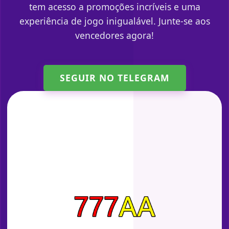
tem acesso a promoções incríveis e uma
experiência de jogo inigualável. Junte-se aos
vencedores agora!
SEGUIR NO TELEGRAM