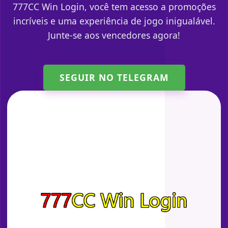
777CC Win Login, você tem acesso a promoções
incríveis e uma experiência de jogo inigualável.
Junte-se aos vencedores agora!
SEGUIR NO TELEGRAM