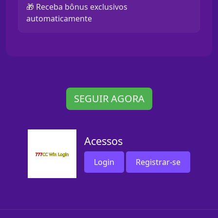
🎁 Receba bônus exclusivos
automaticamente
SEGUIR AGORA
Acessos
Login
Registrar-se