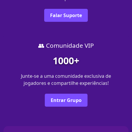
Falar Suporte
👥 Comunidade VIP
1000+
Junte-se a uma comunidade exclusiva de
jogadores e compartilhe experiências!
Entrar Grupo