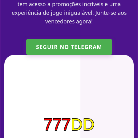
tem acesso a promoções incríveis e uma
experiência de jogo inigualável. Junte-se aos
vencedores agora!
SEGUIR NO TELEGRAM