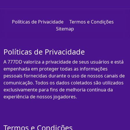
Políticas de Privacidade
Termos e Condições
Sitemap
Políticas de Privacidade
A 777DD valoriza a privacidade de seus usuários e está
empenhada em proteger todas as informações
pessoais fornecidas durante o uso de nossos canais de
comunicação. Todos os dados coletados são utilizados
exclusivamente para fins de melhoria contínua da
experiência de nossos jogadores.
Termos e Condições