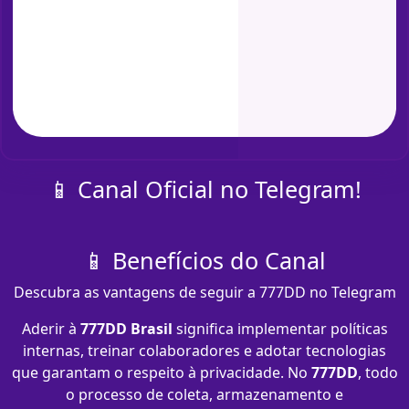
📱 Canal Oficial no Telegram!
📱 Benefícios do Canal
Descubra as vantagens de seguir a 777DD no Telegram
Aderir à
777DD Brasil
significa implementar políticas
internas, treinar colaboradores e adotar tecnologias
que garantam o respeito à privacidade. No
777DD
, todo
o processo de coleta, armazenamento e