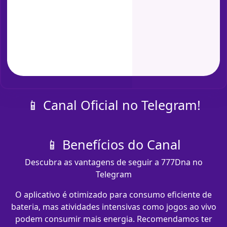
📱 Canal Oficial no Telegram!
📱 Benefícios do Canal
Descubra as vantagens de seguir a 777Dna no
Telegram
O aplicativo é otimizado para consumo eficiente de
bateria, mas atividades intensivas como jogos ao vivo
podem consumir mais energia. Recomendamos ter