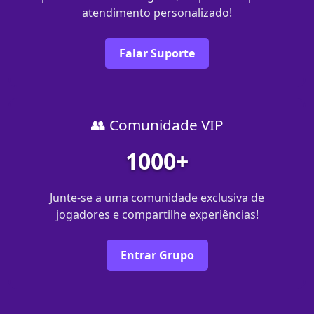
atendimento personalizado!
Falar Suporte
👥 Comunidade VIP
1000+
Junte-se a uma comunidade exclusiva de
jogadores e compartilhe experiências!
Entrar Grupo