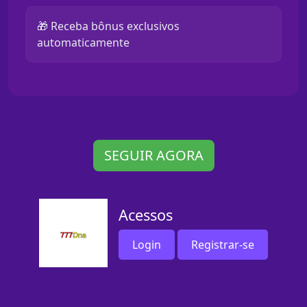
🎁 Receba bônus exclusivos
automaticamente
SEGUIR AGORA
Acessos
Login
Registrar-se