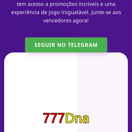
tem acesso a promoções incríveis e uma
experiência de jogo inigualável. Junte-se aos
vencedores agora!
SEGUIR NO TELEGRAM