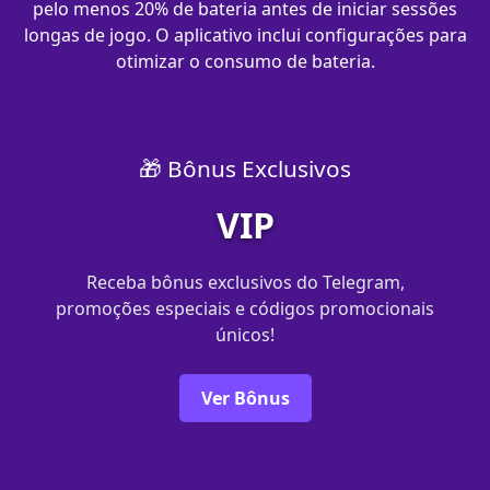
pelo menos 20% de bateria antes de iniciar sessões
longas de jogo. O aplicativo inclui configurações para
otimizar o consumo de bateria.
🎁 Bônus Exclusivos
VIP
Receba bônus exclusivos do Telegram,
promoções especiais e códigos promocionais
únicos!
Ver Bônus