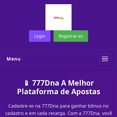
Login
Registrar-se
Menu
📱 777Dna A Melhor
Plataforma de Apostas
Cadastre-se na 777Dna para ganhar bônus no
cadastro e em cada recarga. Com a 777Dna, você