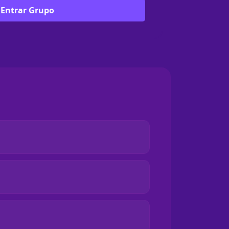
Entrar Grupo