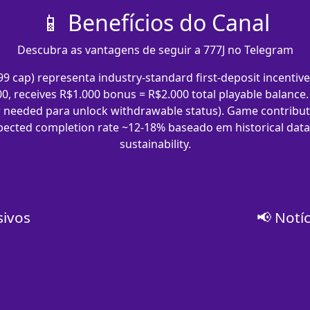
📱 Benefícios do Canal
Descubra as vantagens de seguir a 777J no Telegram
cap) representa industry-standard first-deposit incentive
0, receives R$1.000 bonus = R$2.000 total playable balance
 needed para unlock withdrawable status). Game contributio
pected completion rate ~12-18% baseado em historical data,
sustainability.
sivos
📢 Notí