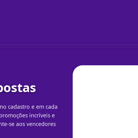
postas
 no cadastro e em cada
promoções incríveis e
unte-se aos vencedores