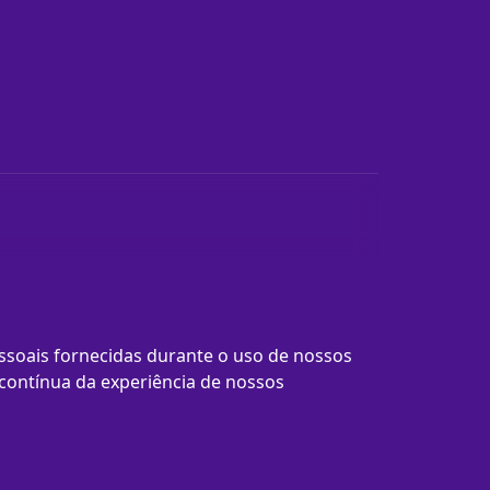
ssoais fornecidas durante o uso de nossos
 contínua da experiência de nossos