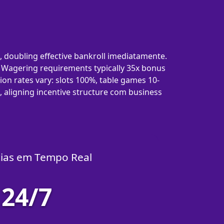
, doubling effective bankroll imediatamente.
. Wagering requirements typically 35x bonus
n rates vary: slots 100%, table games 10-
 aligning incentive structure com business
cias em Tempo Real
24/7