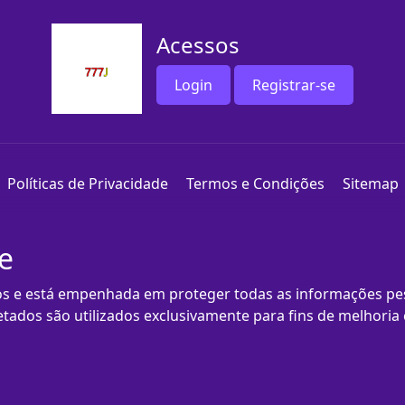
Acessos
Login
Registrar-se
Políticas de Privacidade
Termos e Condições
Sitemap
de
rios e está empenhada em proteger todas as informações pe
tados são utilizados exclusivamente para fins de melhoria