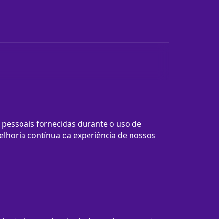
 pessoais fornecidas durante o uso de
elhoria contínua da experiência de nossos