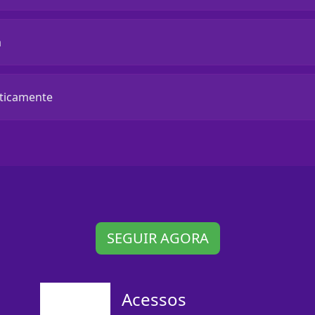
a
aticamente
SEGUIR AGORA
Acessos