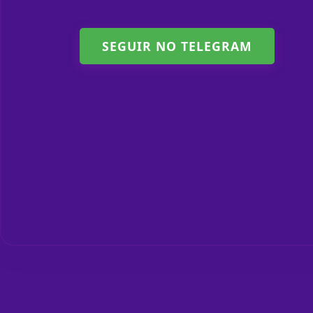
SEGUIR NO TELEGRAM