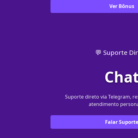
Ver Bônus
💬 Suporte Di
Cha
Suporte direto via Telegram, r
atendimento persona
Falar Suport