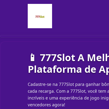
📱 777Slot A Mel
Plataforma de A
Cadastre-se na 777Slot para ganhar bô
cada recarga. Com a 777Slot, você tem
incríveis e uma experiência de jogo inig
vencedores agora!