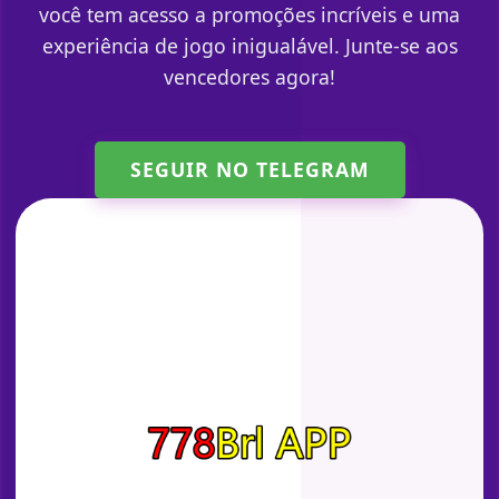
você tem acesso a promoções incríveis e uma
experiência de jogo inigualável. Junte-se aos
vencedores agora!
SEGUIR NO TELEGRAM