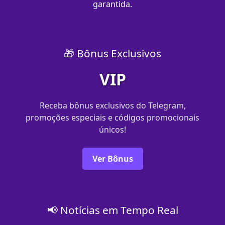
garantida.
🎁 Bônus Exclusivos
VIP
Receba bônus exclusivos do Telegram,
promoções especiais e códigos promocionais
únicos!
Ver Bônus
📢 Notícias em Tempo Real