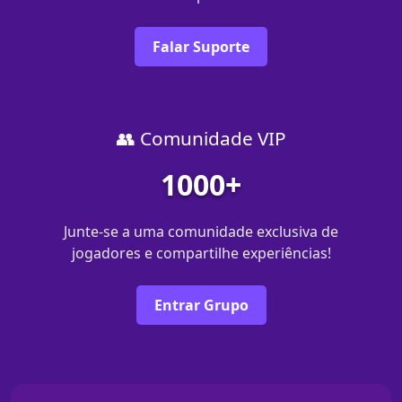
Falar Suporte
👥 Comunidade VIP
1000+
Junte-se a uma comunidade exclusiva de
jogadores e compartilhe experiências!
Entrar Grupo