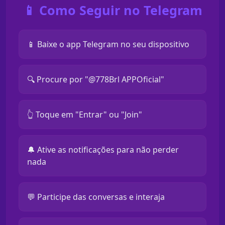
📱 Como Seguir no Telegram
📱 Baixe o app Telegram no seu dispositivo
🔍 Procure por "@778Brl APPOficial"
👆 Toque em "Entrar" ou "Join"
🔔 Ative as notificações para não perder
nada
💬 Participe das conversas e interaja