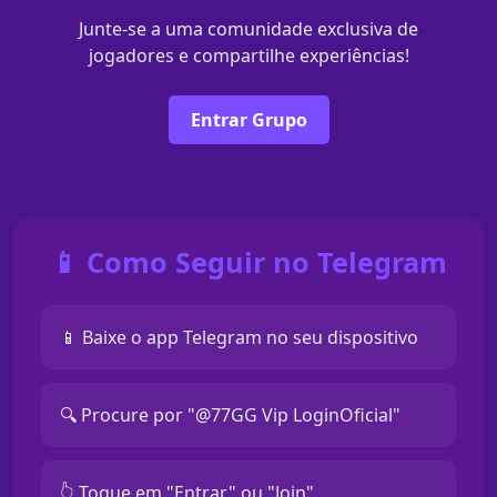
Junte-se a uma comunidade exclusiva de
jogadores e compartilhe experiências!
Entrar Grupo
📱 Como Seguir no Telegram
📱 Baixe o app Telegram no seu dispositivo
🔍 Procure por "@77GG Vip LoginOficial"
👆 Toque em "Entrar" ou "Join"