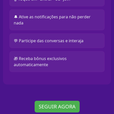
🔔 Ative as notificações para não perder
nada
💬 Participe das conversas e interaja
🎁 Receba bônus exclusivos
automaticamente
SEGUIR AGORA