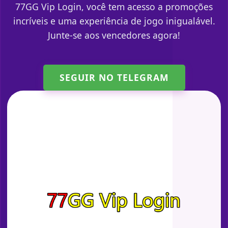
77GG Vip Login, você tem acesso a promoções
incríveis e uma experiência de jogo inigualável.
Junte-se aos vencedores agora!
SEGUIR NO TELEGRAM