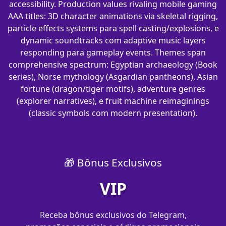
accessibility. Production values rivaling mobile gaming
AAA titles: 3D character animations via skeletal rigging,
particle effects systems para spell casting/explosions, e
dynamic soundtracks com adaptive music layers
responding para gameplay events. Themes span
comprehensive spectrum: Egyptian archaeology (Book
series), Norse mythology (Asgardian pantheons), Asian
fortune (dragon/tiger motifs), adventure genres
(explorer narratives), e fruit machine reimaginings
(classic symbols com modern presentation).
🎁 Bônus Exclusivos
VIP
Receba bônus exclusivos do Telegram,