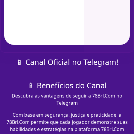
📱 Canal Oficial no Telegram!
📱 Benefícios do Canal
Descubra as vantagens de seguir a 78Brl.Com no
Telegram
Com base em segurança, justiça e praticidade, a
78Brl.Com permite que cada jogador demonstre suas
habilidades e estratégias na plataforma 78Brl.Com