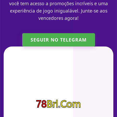
você tem acesso a promoções incríveis e uma
experiência de jogo inigualável. Junte-se aos
vencedores agora!
SEGUIR NO TELEGRAM