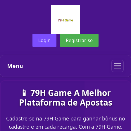
Login
Registrar-se
Menu
📱 79H Game A Melhor
Plataforma de Apostas
Cadastre-se na 79H Game para ganhar bônus no
cadastro e em cada recarga. Com a 79H Game,