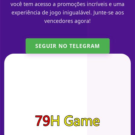
você tem acesso a promoções incríveis e uma
experiência de jogo inigualável. Junte-se aos
vencedores agora!
SEGUIR NO TELEGRAM