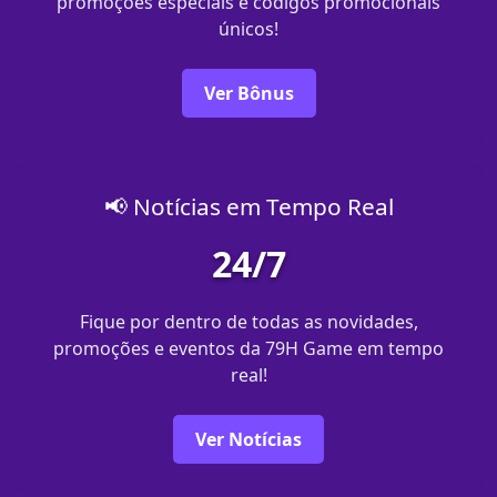
promoções especiais e códigos promocionais
únicos!
Ver Bônus
📢 Notícias em Tempo Real
24/7
Fique por dentro de todas as novidades,
promoções e eventos da 79H Game em tempo
real!
Ver Notícias