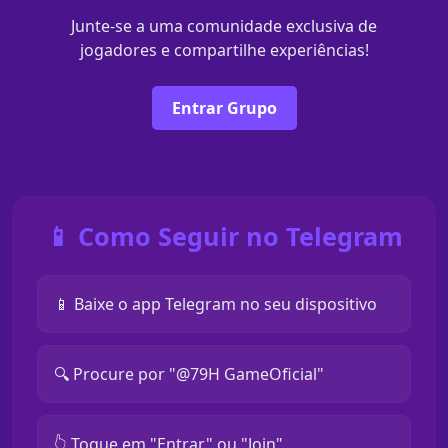
Junte-se a uma comunidade exclusiva de
jogadores e compartilhe experiências!
Entrar Grupo
📱 Como Seguir no Telegram
📱 Baixe o app Telegram no seu dispositivo
🔍 Procure por "@79H GameOficial"
👆 Toque em "Entrar" ou "Join"